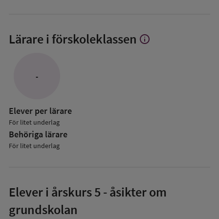
Lärare i förskoleklassen
info
Visa
mer
om
Lärare
-
i
förskoleklassen
Elever per lärare
För litet underlag
Behöriga lärare
För litet underlag
Elever i
årskurs 5
- åsikter om
grundskolan