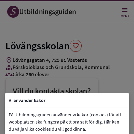
Spara
som
Utbildningsguiden
favorit
MENY
Lövängsskolan
favorite
location_on
Lövängsgatan 4
,
725
91
Västerås
category
Förskoleklass och Grundskola
, Kommunal
groups_3
Cirka 260 elever
Vill du kontakta skolan?
phone
Telefon:
021-394434
Vi använder kakor
mail
E-post:
buf@vasteras.se
På Utbildningsguiden använder vi kakor (cookies) för att
link
Webbplats:
Lövängsskolan
webbplatsen ska fungera på ett bra sätt för dig. Här kan
du välja vilka cookies du vill godkänna.