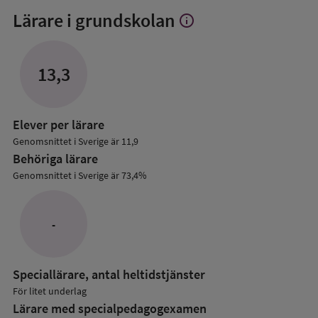
Lärare i grundskolan
info
Visa
mer
om
Lärare
13,3
i
grundskolan
Elever per lärare
Genomsnittet i Sverige är 11,9
Behöriga lärare
Genomsnittet i Sverige är 73,4%
-
Speciallärare, antal heltidstjänster
För litet underlag
Lärare med specialpedagog­examen