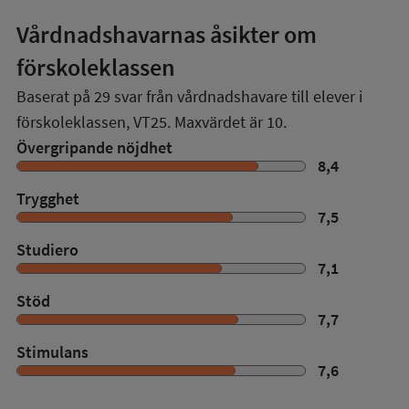
Vårdnadshavarnas åsikter om
förskoleklassen
Baserat på
29
svar från vårdnadshavare till elever i
förskoleklassen,
VT25
. Maxvärdet är 10.
Övergripande nöjdhet
8,4
Trygghet
7,5
Studiero
7,1
Stöd
7,7
Stimulans
7,6