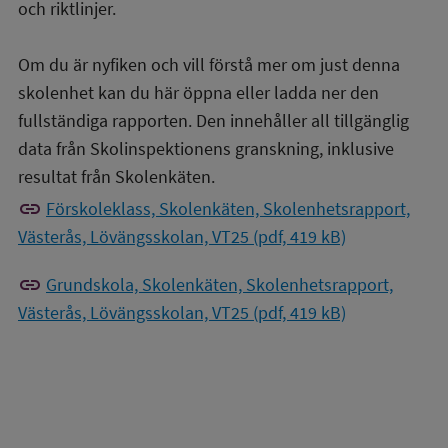
och riktlinjer.
Om du är nyfiken och vill förstå mer om just denna
skolenhet kan du här öppna eller ladda ner den
fullständiga rapporten. Den innehåller all tillgänglig
data från Skolinspektionens granskning, inklusive
resultat från Skolenkäten.
link
Förskoleklass, Skolenkäten, Skolenhetsrapport,
Västerås, Lövängsskolan, VT25 (pdf, 419 kB)
link
Grundskola, Skolenkäten, Skolenhetsrapport,
Västerås, Lövängsskolan, VT25 (pdf, 419 kB)