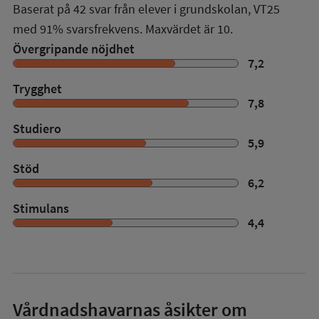
Baserat på
42
svar från elever i grundskolan,
VT25
med
91%
svarsfrekvens. Maxvärdet är 10.
Övergripande nöjdhet
7,2
Trygghet
7,8
Studiero
5,9
Stöd
6,2
Stimulans
4,4
Vårdnadshavarnas åsikter om