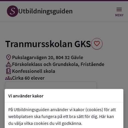
Spara
som
Utbildningsguiden
favorit
MENY
Tranmursskolan GKS
favorite
location_on
Pukslagarvägen 20
,
804
32
Gävle
category
Förskoleklass och Grundskola
, Fristående
book_5
Konfessionell skola
groups_3
Cirka 60 elever
Vill du kontakta skolan?
Vi använder kakor
phone
Telefon:
+46706117758
På Utbildningsguiden använder vi kakor (cookies) för att
mail
E-post:
info@gks.nu
webbplatsen ska fungera på ett bra sätt för dig. Här kan
link
Webbplats:
Tranmursskolan GKS
du välja vilka cookies du vill godkänna.