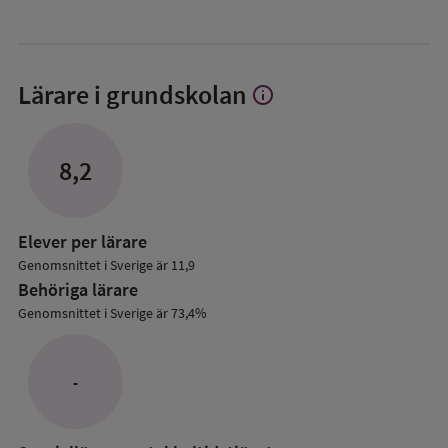
Lärare i grundskolan
info
Visa
mer
om
Lärare
8,2
i
grundskolan
Elever per lärare
Genomsnittet i Sverige är 11,9
Behöriga lärare
Genomsnittet i Sverige är 73,4%
-