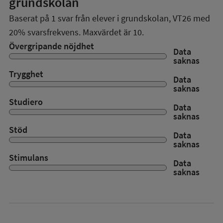
grundskolan
Baserat på
1
svar från elever i grundskolan,
VT26
med
20%
svarsfrekvens. Maxvärdet är 10.
Övergripande nöjdhet
Data
saknas
Trygghet
Data
saknas
Studiero
Data
saknas
Stöd
Data
saknas
Stimulans
Data
saknas