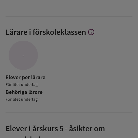
Lärare i förskoleklassen
info
Visa
mer
om
Lärare
-
i
förskoleklassen
Elever per lärare
För litet underlag
Behöriga lärare
För litet underlag
Elever i
årskurs 5
- åsikter om