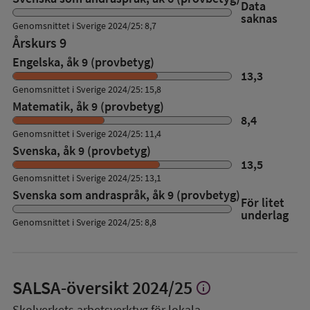
Data
saknas
Genomsnittet i Sverige 2024/25: 8,7
Årskurs 9
Engelska, åk 9 (provbetyg)
13,3
Genomsnittet i Sverige 2024/25: 15,8
Matematik, åk 9 (provbetyg)
8,4
Genomsnittet i Sverige 2024/25: 11,4
Svenska, åk 9 (provbetyg)
13,5
Genomsnittet i Sverige 2024/25: 13,1
Svenska som andraspråk, åk 9 (provbetyg)
För litet
underlag
Genomsnittet i Sverige 2024/25: 8,8
SALSA-översikt
2024/25
info
Visa
mer
Skolverkets arbetsverktyg för lokala