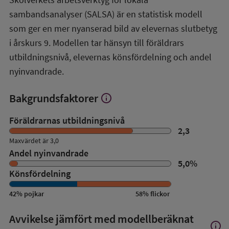
om
sambandsanalyser (SALSA) är en statistisk modell
SALSA-
översikt
som ger en mer nyanserad bild av elevernas slutbetyg
i årskurs 9. Modellen tar hänsyn till föräldrars
utbildningsnivå, elevernas könsfördelning och andel
nyinvandrade.
Bakgrundsfaktorer
info
Visa
mer
om
Föräldrarnas utbildningsnivå
Bakgrundsfaktorer
2,3
Maxvärdet är 3,0
Andel nyinvandrade
5,0
%
Könsfördelning
42
%
pojkar
58
%
flickor
Avvikelse jämfört med modellberäknat
info
Visa