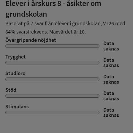
Elever i
årskurs 8
- åsikter om
grundskolan
Baserat på
7
svar från elever i grundskolan,
VT26
med
64%
svarsfrekvens. Maxvärdet är 10.
Övergripande nöjdhet
Data
saknas
Trygghet
Data
saknas
Studiero
Data
saknas
Stöd
Data
saknas
Stimulans
Data
saknas