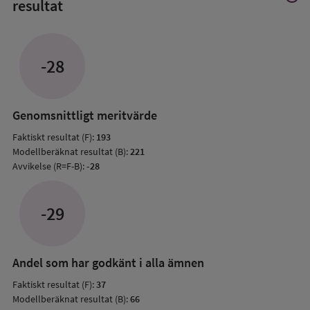
resultat
mer
om
Avvik
jämfö
-28
med
mode
resul
Genomsnittligt meritvärde
Faktiskt resultat (F):
193
Modellberäknat resultat (B):
221
Avvikelse (R=F-B):
-28
-29
Andel som har godkänt i alla ämnen
Faktiskt resultat (F):
37
Modellberäknat resultat (B):
66