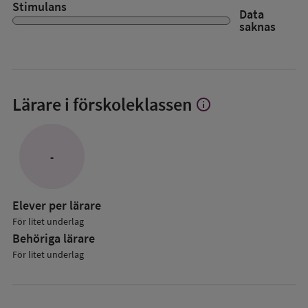
Stimulans
Data
saknas
Lärare i förskoleklassen
info
Visa
mer
om
Lärare
-
i
förskoleklassen
Elever per lärare
För litet underlag
Behöriga lärare
För litet underlag