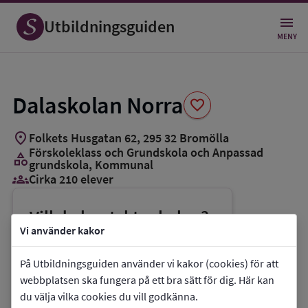
Spara
som
Utbildningsguiden
favorit
MENY
Dalaskolan Norra
favorite
location_on
Folkets Husgatan 62
,
295
32
Bromölla
Förskoleklass och Grundskola och Anpassad
category
grundskola
, Kommunal
groups_3
Cirka 210 elever
Vill du kontakta skolan?
Vi använder kakor
phone
Telefon:
0456-822162
mail
E-post:
esra.ozturk@bromolla.se
På Utbildningsguiden använder vi kakor (cookies) för att
webbplatsen ska fungera på ett bra sätt för dig. Här kan
link
Webbplats:
Dalaskolan Norra
du välja vilka cookies du vill godkänna.