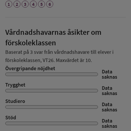
1
2
3
4
5
6
Vårdnadshavarnas åsikter om
förskoleklassen
Baserat på
3
svar från vårdnadshavare till elever i
förskoleklassen,
VT26
. Maxvärdet är 10.
Övergripande nöjdhet
Data
saknas
Trygghet
Data
saknas
Studiero
Data
saknas
Stöd
Data
saknas