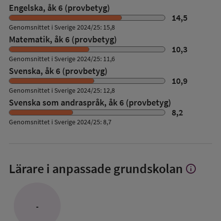
Engelska, åk 6 (provbetyg)
14,5
Genomsnittet i Sverige 2024/25: 15,8
Matematik, åk 6 (provbetyg)
10,3
Genomsnittet i Sverige 2024/25: 11,6
Svenska, åk 6 (provbetyg)
10,9
Genomsnittet i Sverige 2024/25: 12,8
Svenska som andraspråk, åk 6 (provbetyg)
8,2
Genomsnittet i Sverige 2024/25: 8,7
Lärare i anpassade grundskolan
info
Visa
mer
om
Lärare
-
i
anpassade