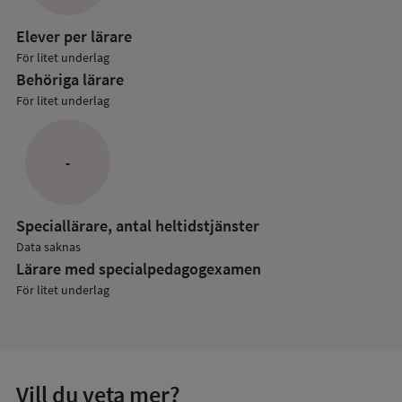
grundskol
Elever per lärare
För litet underlag
Behöriga lärare
För litet underlag
-
Speciallärare, antal heltidstjänster
Data saknas
Lärare med specialpedagog­examen
För litet underlag
Vill du veta mer?