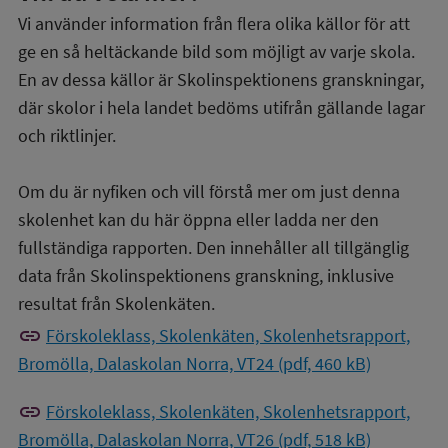
Vi använder information från flera olika källor för att
ge en så heltäckande bild som möjligt av varje skola.
En av dessa källor är Skolinspektionens granskningar,
där skolor i hela landet bedöms utifrån gällande lagar
och riktlinjer.
Om du är nyfiken och vill förstå mer om just denna
skolenhet kan du här öppna eller ladda ner den
fullständiga rapporten. Den innehåller all tillgänglig
data från Skolinspektionens granskning, inklusive
resultat från Skolenkäten.
link
Förskoleklass, Skolenkäten, Skolenhetsrapport,
Bromölla, Dalaskolan Norra, VT24 (pdf, 460 kB)
link
Förskoleklass, Skolenkäten, Skolenhetsrapport,
Bromölla, Dalaskolan Norra, VT26 (pdf, 518 kB)