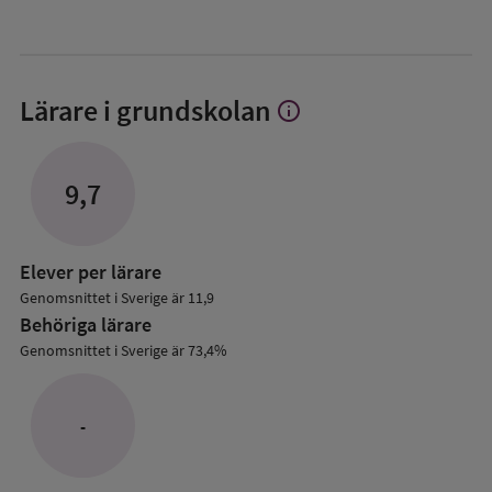
Lärare i grundskolan
info
Visa
mer
om
Lärare
9,7
i
grundskolan
Elever per lärare
Genomsnittet i Sverige är 11,9
Behöriga lärare
Genomsnittet i Sverige är 73,4%
-