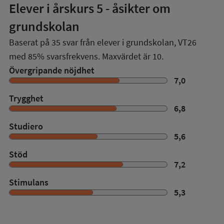
Elever i
årskurs 5
- åsikter om
grundskolan
Baserat på
35
svar från elever i grundskolan,
VT26
med
85%
svarsfrekvens. Maxvärdet är 10.
Övergripande nöjdhet
7,0
Trygghet
6,8
Studiero
5,6
Stöd
7,2
Stimulans
5,3