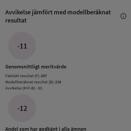
Avvikelse jämfört med modellberäknat
info
Visa
resultat
mer
om
Avvik
jämfö
-11
med
mode
resul
Genomsnittligt meritvärde
Faktiskt resultat (F):
207
Modellberäknat resultat (B):
218
Avvikelse (R=F-B):
-11
-12
Andel som har godkänt i alla ämnen