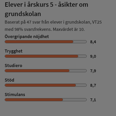
Elever i
årskurs 5
- åsikter om
grundskolan
Baserat på
47
svar från elever i grundskolan,
VT25
med
98%
svarsfrekvens. Maxvärdet är 10.
Övergripande nöjdhet
8,4
Trygghet
9,0
Studiero
7,9
Stöd
8,7
Stimulans
7,1