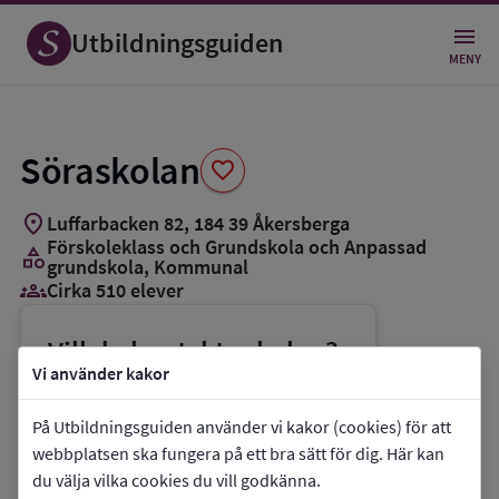
Spara
som
Utbildningsguiden
favorit
MENY
Söraskolan
favorite
location_on
Luffarbacken 82
,
184
39
Åkersberga
Förskoleklass och Grundskola och Anpassad
category
grundskola
, Kommunal
groups_3
Cirka 510 elever
Vill du kontakta skolan?
Vi använder kakor
phone
Telefon:
08-54081772
mail
E-post:
soraskolan@osteraker.se
På Utbildningsguiden använder vi kakor (cookies) för att
webbplatsen ska fungera på ett bra sätt för dig. Här kan
link
Webbplats:
Söraskolan
du välja vilka cookies du vill godkänna.