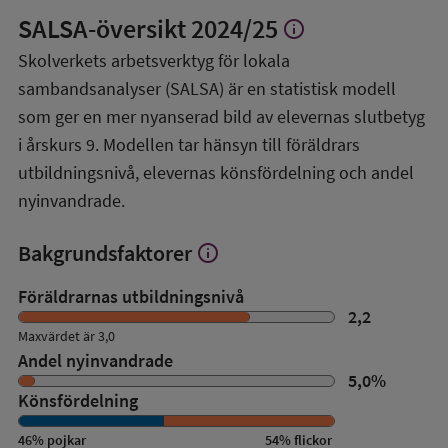
SALSA-översikt
2024/25
info
Visa
mer
Skolverkets arbetsverktyg för lokala
om
sambandsanalyser (SALSA) är en statistisk modell
SALSA-
översikt
som ger en mer nyanserad bild av elevernas slutbetyg
i årskurs 9. Modellen tar hänsyn till föräldrars
utbildningsnivå, elevernas könsfördelning och andel
nyinvandrade.
Bakgrundsfaktorer
info
Visa
mer
om
Föräldrarnas utbildningsnivå
Bakgrundsfaktorer
2,2
Maxvärdet är 3,0
Andel nyinvandrade
5,0
%
Könsfördelning
46
%
pojkar
54
%
flickor