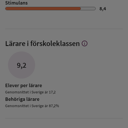
Stimulans
8,4
Lärare i förskoleklassen
info
Visa
mer
om
Lärare
9,2
i
förskoleklassen
Elever per lärare
Genomsnittet i Sverige är 17,2
Behöriga lärare
Genomsnittet i Sverige är 87,2%