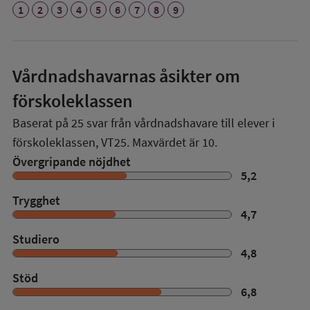
1
2
3
4
5
6
7
8
9
Vårdnadshavarnas åsikter om
förskoleklassen
Baserat på
25
svar från vårdnadshavare till elever i
förskoleklassen,
VT25
. Maxvärdet är 10.
Övergripande nöjdhet
5,2
Trygghet
4,7
Studiero
4,8
Stöd
6,8