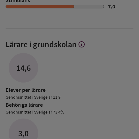
Stimulans
7,0
Lärare i grundskolan
info
Visa
mer
om
Lärare
14,6
i
grundskolan
Elever per lärare
Genomsnittet i Sverige är 11,9
Behöriga lärare
Genomsnittet i Sverige är 73,4%
3,0