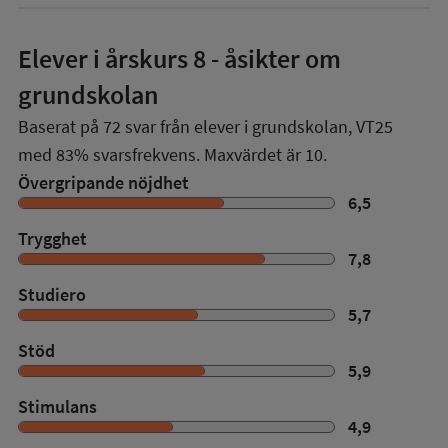
Elever i
årskurs 8
- åsikter om
grundskolan
Baserat på
72
svar från elever i grundskolan,
VT25
med
83%
svarsfrekvens. Maxvärdet är 10.
Övergripande nöjdhet
6,5
Trygghet
7,8
Studiero
5,7
Stöd
5,9
Stimulans
4,9