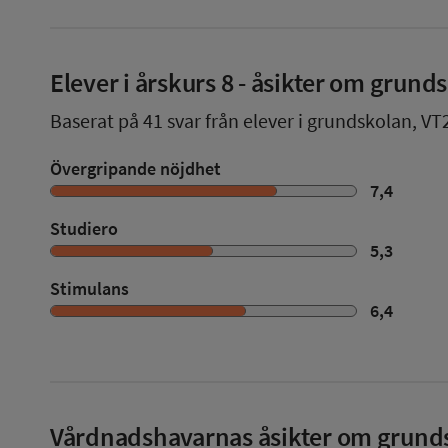
Elever i
årskurs 8
- åsikter om grund
Baserat på
41
svar från elever i grundskolan,
VT
Övergripande nöjdhet
7,4
Studiero
5,3
Stimulans
6,4
Vårdnadshavarnas åsikter om grund