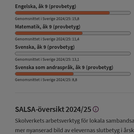
Engelska, åk 9 (provbetyg)
Genomsnittet i Sverige 2024/25: 15,8
Matematik, åk 9 (provbetyg)
Genomsnittet i Sverige 2024/25: 11,4
Svenska, åk 9 (provbetyg)
Genomsnittet i Sverige 2024/25: 13,1
Svenska som andraspråk, åk 9 (provbetyg)
Genomsnittet i Sverige 2024/25: 8,8
SALSA-översikt
2024/25
info
Visa
mer
Skolverkets arbetsverktyg för lokala sambandsa
om
SALSA-
mer nyanserad bild av elevernas slutbetyg i årsku
översikt