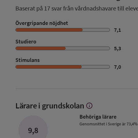
Baserat på
17
svar från vårdnadshavare till elev
Övergripande nöjdhet
7,1
Studiero
5,3
Stimulans
7,0
Lärare i grundskolan
info
Visa
mer
Behöriga lärare
om
Lärare
Genomsnittet i Sverige är 73,4%
9,8
i
grundskolan