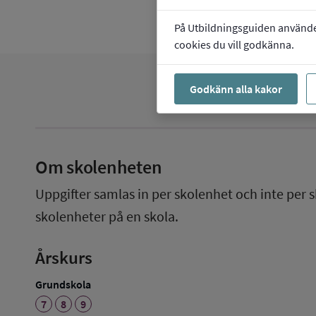
På Utbildningsguiden använder 
cookies du vill godkänna.
Godkänn alla kakor
Om skolenheten
Uppgifter samlas in per skolenhet och inte per s
skolenheter på en skola.
Årskurs
Grundskola
7
8
9