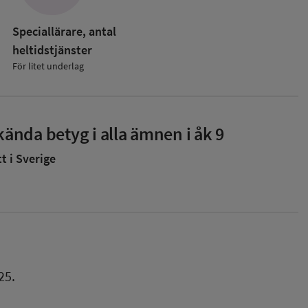
Speciallärare, antal
heltidstjänster
För litet underlag
ända betyg i alla ämnen i åk 9
 i Sverige
25.