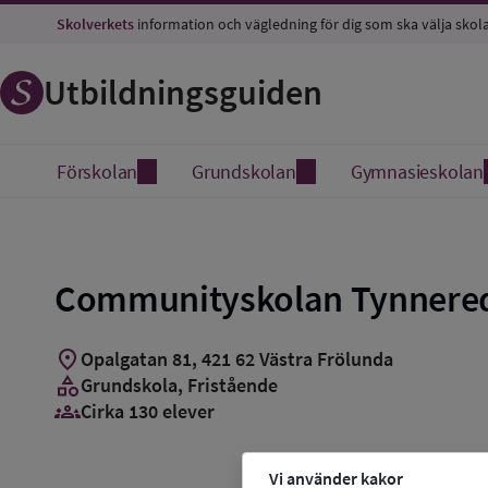
Spara
Skolverkets
information och vägledning för dig som ska välja skol
som
favorit
Utbildningsguiden
Förskolan
Grundskolan
Gymnasieskolan
Communityskolan Tynnere
location_on
Opalgatan 81
,
421
62
Västra Frölunda
category
Grundskola
, Fristående
groups_3
Cirka 130 elever
Vi använder kakor