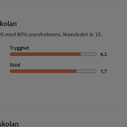
skolan
26
med
80%
svarsfrekvens. Maxvärdet är 10.
Trygghet
8,2
Stöd
7,7
skolan