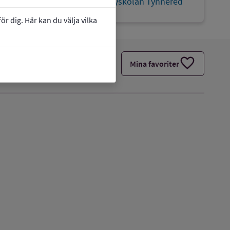
link
Webbplats:
Communityskolan Tynnered
r dig. Här kan du välja vilka
favorite
Mina favoriter