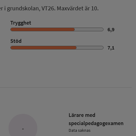
er i grundskolan,
VT26
. Maxvärdet är 10.
Trygghet
6,9
Stöd
7,1
Lärare med
specialpedagog­examen
-
Data saknas