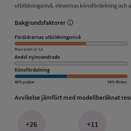
utbildningsnivå, elevernas könsfördelning och 
Bakgrundsfaktorer
info
Visa
mer
om
Föräldrarnas utbildningsnivå
Bakgrundsfaktorer
Maxvärdet är 3,0
Andel nyinvandrade
Könsfördelning
46
%
pojkar
54
%
flickor
Avvikelse jämfört med modellberäknat res
+26
+11