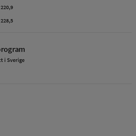
220,9
228,5
sprogram
 i Sverige