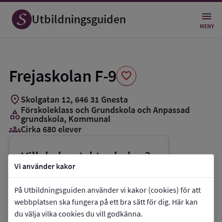
Spara
som
Utbildningsguiden
favorit
MENY
Frejaskolan F-9
favorite
location_on
Skolgatan 12
,
646
31
Gnesta
Förskoleklass och Grundskola och Anpassad
category
grundskola
, Kommunal
groups_3
Cirka 680 elever
Vill du kontakta skolan?
Vi använder kakor
phone
Telefon:
0158-275000
mail
E-post:
peter.forsberg@gnesta.se
På Utbildningsguiden använder vi kakor (cookies) för att
webbplatsen ska fungera på ett bra sätt för dig. Här kan
link
Webbplats:
Frejaskolan F-9
du välja vilka cookies du vill godkänna.