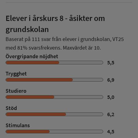
Elever i
årskurs 8
- åsikter om
grundskolan
Baserat på
111
svar från elever i grundskolan,
VT25
med
81%
svarsfrekvens. Maxvärdet är 10.
Övergripande nöjdhet
5,5
Trygghet
6,9
Studiero
5,0
Stöd
6,2
Stimulans
4,5