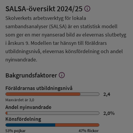
SALSA-översikt
2024/25
info
Visa
mer
Skolverkets arbetsverktyg för lokala
om
sambandsanalyser (SALSA) är en statistisk modell
SALSA-
översikt
som ger en mer nyanserad bild av elevernas slutbetyg
i årskurs 9. Modellen tar hänsyn till föräldrars
utbildningsnivå, elevernas könsfördelning och andel
nyinvandrade.
Bakgrundsfaktorer
info
Visa
mer
om
Föräldrarnas utbildningsnivå
Bakgrundsfaktorer
2,4
Maxvärdet är 3,0
Andel nyinvandrade
2,0
%
Könsfördelning
53
%
pojkar
47
%
flickor