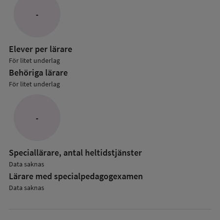
Lärare
-
i
anpassade
grundskol
Elever per lärare
För litet underlag
Behöriga lärare
För litet underlag
-
Speciallärare, antal heltidstjänster
Data saknas
Lärare med specialpedagog­examen
Data saknas