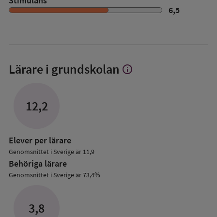
Stimulans
6,5
Lärare i grundskolan
info
Visa
mer
om
Lärare
12,2
i
grundskolan
Elever per lärare
Genomsnittet i Sverige är 11,9
Behöriga lärare
Genomsnittet i Sverige är 73,4%
3,8