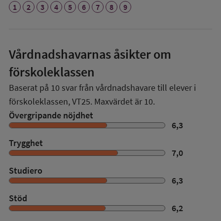
1
2
3
4
5
6
7
8
9
Vårdnadshavarnas åsikter om
förskoleklassen
Baserat på
10
svar från vårdnadshavare till elever i
förskoleklassen,
VT25
. Maxvärdet är 10.
Övergripande nöjdhet
6,3
Trygghet
7,0
Studiero
6,3
Stöd
6,2