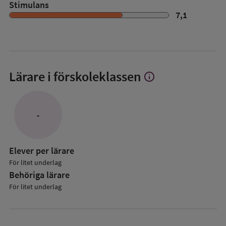
Stimulans
7,1
Lärare i förskoleklassen
info
Visa
mer
om
Lärare
-
i
förskoleklassen
Elever per lärare
För litet underlag
Behöriga lärare
För litet underlag