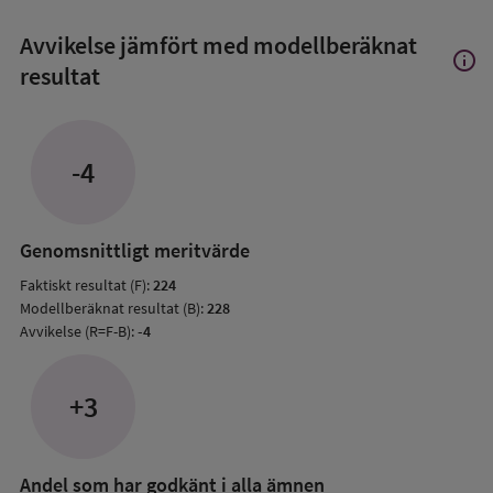
Avvikelse jämfört med modellberäknat
info
Visa
resultat
mer
om
Avvik
jämfö
-4
med
mode
resul
Genomsnittligt meritvärde
Faktiskt resultat (F):
224
Modellberäknat resultat (B):
228
Avvikelse (R=F-B):
-4
+3
Andel som har godkänt i alla ämnen