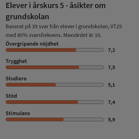
Elever i
årskurs 5
- åsikter om
grundskolan
Baserat på
39
svar från elever i grundskolan,
VT25
med
85%
svarsfrekvens. Maxvärdet är 10.
Övergripande nöjdhet
7,2
Trygghet
7,5
Studiero
5,1
Stöd
7,4
Stimulans
5,9