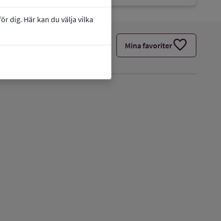
r dig. Här kan du välja vilka
favorite
Mina favoriter