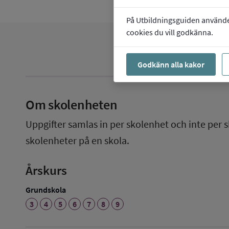
På Utbildningsguiden använder 
cookies du vill godkänna.
Godkänn alla kakor
Om skolenheten
Uppgifter samlas in per skolenhet och inte per s
skolenheter på en skola.
Årskurs
Grundskola
3
4
5
6
7
8
9