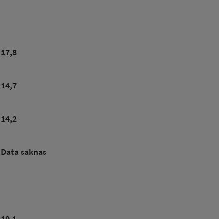
17,8
14,7
14,2
Data saknas
19,1