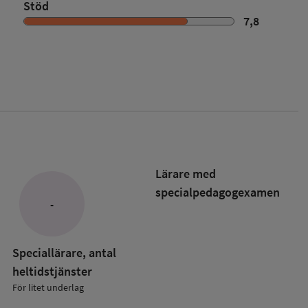
Stöd
7,8
Lärare med
specialpedagog­examen
-
Speciallärare, antal
heltidstjänster
För litet underlag