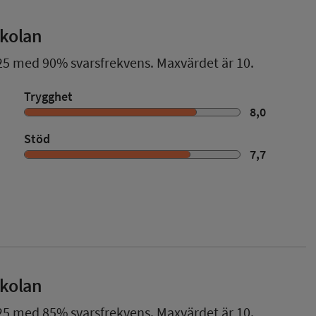
skolan
25
med
90%
svarsfrekvens. Maxvärdet är 10.
Trygghet
8,0
Stöd
7,7
skolan
25
med
85%
svarsfrekvens. Maxvärdet är 10.