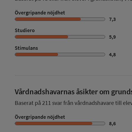
Övergripande nöjdhet
7,3
Studiero
5,9
Stimulans
4,8
Vårdnadshavarnas åsikter om grund
Baserat på
211
svar från vårdnadshavare till ele
Övergripande nöjdhet
8,6