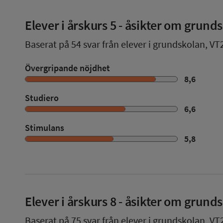
Elever i
årskurs 5
- åsikter om grund
Baserat på
54
svar från elever i grundskolan,
VT
Övergripande nöjdhet
8,6
Studiero
6,6
Stimulans
5,8
Elever i
årskurs 8
- åsikter om grund
Baserat på
75
svar från elever i grundskolan,
VT