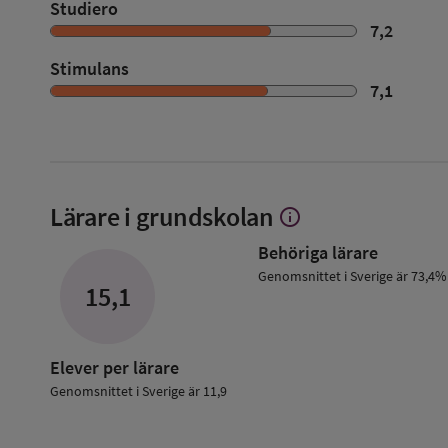
Studiero
7,2
Stimulans
7,1
Lärare i grundskolan
info
Visa
mer
Behöriga lärare
om
Lärare
Genomsnittet i Sverige är 73,4%
15,1
i
grundskolan
Elever per lärare
Genomsnittet i Sverige är 11,9