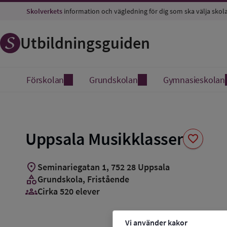
Spara
Skolverkets
information och vägledning för dig som ska välja skol
som
favorit
Utbildningsguiden
Förskolan
Grundskolan
Gymnasieskolan
Uppsala Musikklasser
favorite
location_on
Seminariegatan 1
,
752
28
Uppsala
category
Grundskola
, Fristående
groups_3
Cirka 520 elever
Vi använder kakor