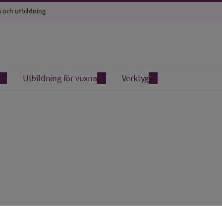
a och utbildning
Utbildning för vuxna
Verktyg