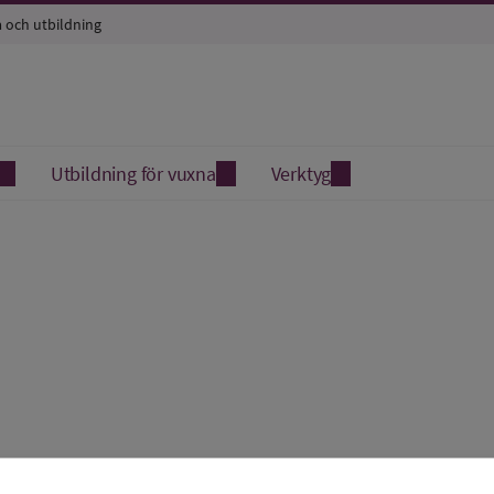
a och utbildning
Utbildning för vuxna
Verktyg