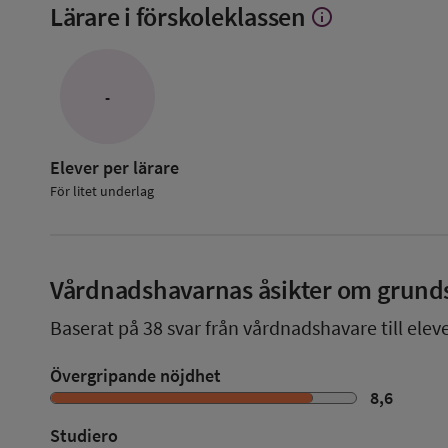
Lärare i förskoleklassen
info
Visa
mer
om
Lärare
i
-
förskoleklassen
Elever per lärare
För litet underlag
Vårdnadshavarnas åsikter om grund
Baserat på
38
svar från vårdnadshavare till elev
Övergripande nöjdhet
8,6
Studiero