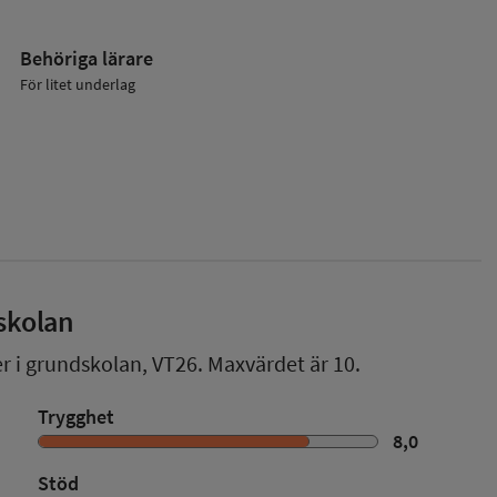
Behöriga lärare
För litet underlag
skolan
er i grundskolan,
VT26
. Maxvärdet är 10.
Trygghet
8,0
Stöd