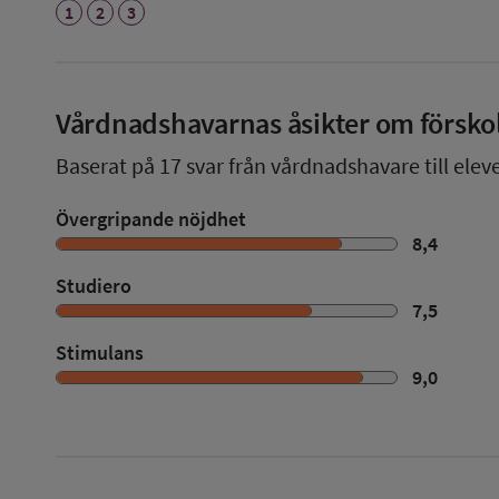
1
2
3
Vårdnadshavarnas åsikter om försko
Baserat på
17
svar från vårdnadshavare till eleve
Övergripande nöjdhet
8,4
Studiero
7,5
Stimulans
9,0