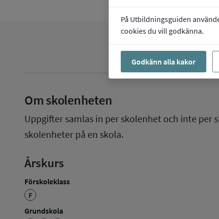
På Utbildningsguiden använder 
cookies du vill godkänna.
Godkänn alla kakor
Om skolenheten
Uppgifter samlas in per skolenhet och inte per s
skolenheter på en skola.
Årskurs
Förskoleklass
F
Grundskola