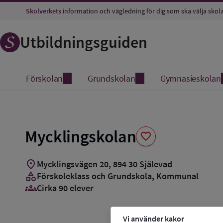
Spara
Skolverkets
information och vägledning för dig som ska välja skol
som
favorit
Utbildningsguiden
Förskolan
Grundskolan
Gymnasieskolan
Mycklingskolan
favorite
location_on
Mycklingsvägen 20
,
894
30
Själevad
category
Förskoleklass och Grundskola
, Kommunal
groups_3
Cirka 90 elever
Vi använder kakor