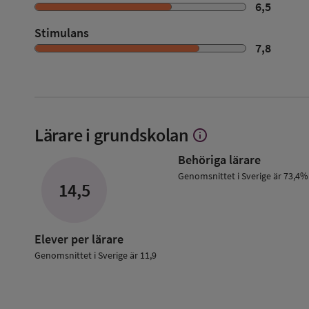
6,5
Stimulans
7,8
Lärare i grundskolan
info
Visa
mer
Behöriga lärare
om
Lärare
Genomsnittet i Sverige är 73,4%
14,5
i
grundskolan
Elever per lärare
Genomsnittet i Sverige är 11,9