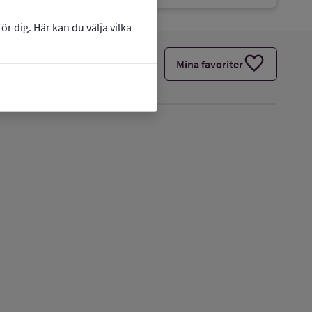
r dig. Här kan du välja vilka
favorite
Mina favoriter