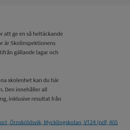
ör att ge en så heltäckande
lor är Skolinspektionens
tifrån gällande lagar och
nna skolenhet kan du här
. Den innehåller all
g, inklusive resultat från
rt, Örnsköldsvik, Mycklingskolan, VT24 (pdf, 405