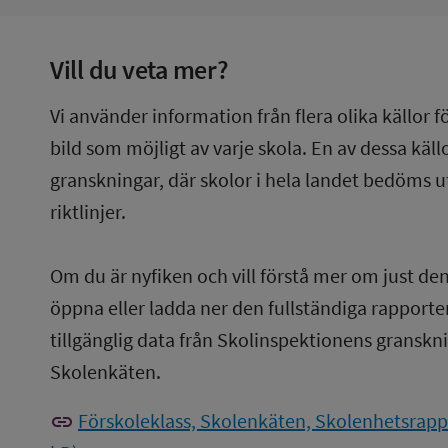
Vill du veta mer?
Vi använder information från flera olika källor f
bild som möjligt av varje skola. En av dessa käl
granskningar, där skolor i hela landet bedöms u
riktlinjer.
Om du är nyfiken och vill förstå mer om just de
öppna eller ladda ner den fullständiga rapporten
tillgänglig data från Skolinspektionens gransknin
Skolenkäten.
link
Förskoleklass, Skolenkäten, Skolenhetsrappo