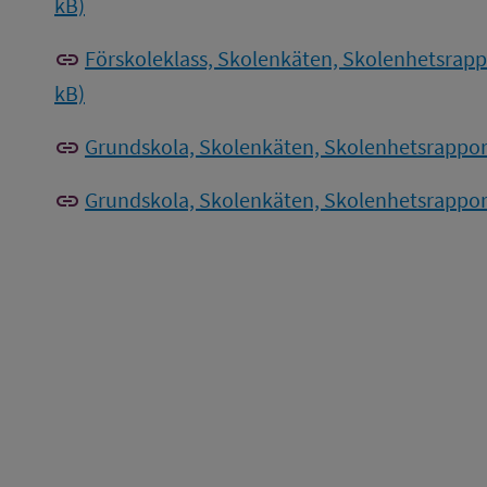
kB)
link
Förskoleklass, Skolenkäten, Skolenhetsrappo
kB)
link
Grundskola, Skolenkäten, Skolenhetsrapport,
link
Grundskola, Skolenkäten, Skolenhetsrapport,