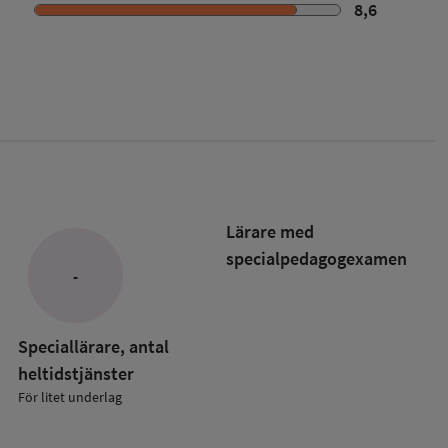
8,6
Lärare med
specialpedagog­examen
-
Speciallärare, antal
heltidstjänster
För litet underlag