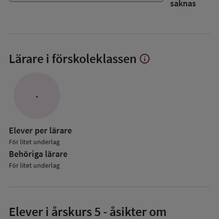
saknas
Lärare i förskoleklassen
info
Visa
mer
om
Lärare
-
i
förskoleklassen
Elever per lärare
För litet underlag
Behöriga lärare
För litet underlag
Elever i
årskurs 5
- åsikter om