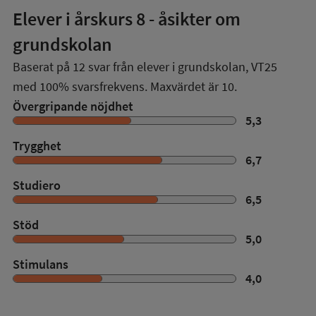
Elever i
årskurs 8
- åsikter om
grundskolan
Baserat på
12
svar från elever i grundskolan,
VT25
med
100%
svarsfrekvens. Maxvärdet är 10.
Övergripande nöjdhet
5,3
Trygghet
6,7
Studiero
6,5
Stöd
5,0
Stimulans
4,0