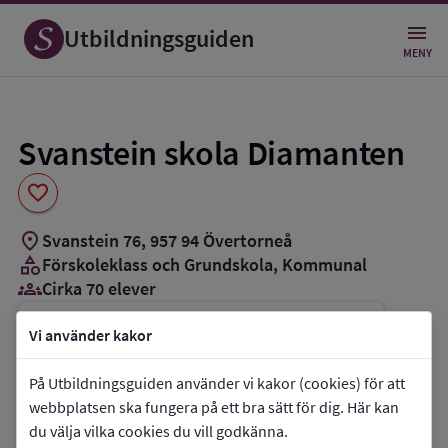
Spara
som
Utbildningsguiden
favorit
MENY
Svanstein skola Diamanten
favorite
location_on
Svanstein 76
,
957
94
Övertorneå
category
Förskoleklass och Grundskola
, Kommunal
groups_3
Cirka 70 elever
Vi använder kakor
Vill du kontakta skolan?
phone
Telefon:
076-1034442
På Utbildningsguiden använder vi kakor (cookies) för att
webbplatsen ska fungera på ett bra sätt för dig. Här kan
mail
E-post:
kommun@overtornea.se
du välja vilka cookies du vill godkänna.
link
Webbplats:
Svanstein skola Diamanten