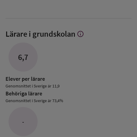
Lärare i grundskolan
info
Visa
mer
om
Lärare
6,7
i
grundskolan
Elever per lärare
Genomsnittet i Sverige är 11,9
Behöriga lärare
Genomsnittet i Sverige är 73,4%
-