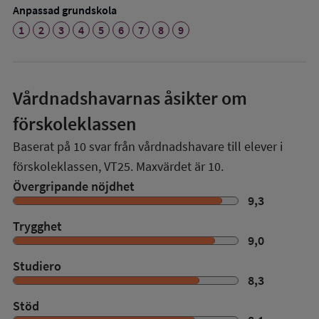
Anpassad grundskola
1
2
3
4
5
6
7
8
9
Vårdnadshavarnas åsikter om
förskoleklassen
Baserat på
10
svar från vårdnadshavare till elever i
förskoleklassen,
VT25
. Maxvärdet är 10.
Övergripande nöjdhet
9,3
Trygghet
9,0
Studiero
8,3
Stöd