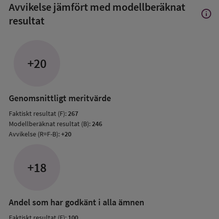
Avvikelse jämfört med modellberäknat
info
Visa
resultat
mer
om
Avvik
jämfö
+20
med
mode
resul
Genomsnittligt meritvärde
Faktiskt resultat (F):
267
Modellberäknat resultat (B):
246
Avvikelse (R=F-B):
+20
+18
Andel som har godkänt i alla ämnen
Faktiskt resultat (F):
100