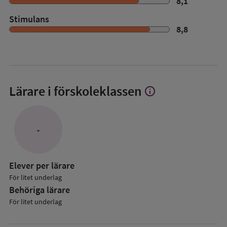
8,1
Stimulans
8,8
Lärare i förskoleklassen
info
Visa
mer
om
Lärare
-
i
förskoleklassen
Elever per lärare
För litet underlag
Behöriga lärare
För litet underlag