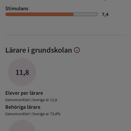
Stimulans
7,4
Lärare i grundskolan
info
Visa
mer
om
Lärare
11,8
i
grundskolan
Elever per lärare
Genomsnittet i Sverige är 11,9
Behöriga lärare
Genomsnittet i Sverige är 73,4%