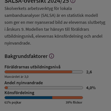
SALSA-översikt
2024/25
info
Visa
mer
Skolverkets arbetsverktyg för lokala
om
sambandsanalyser (SALSA) är en statistisk modell
SALSA-
översikt
som ger en mer nyanserad bild av elevernas slutbetyg
i årskurs 9. Modellen tar hänsyn till föräldrars
utbildningsnivå, elevernas könsfördelning och andel
nyinvandrade.
Bakgrundsfaktorer
info
Visa
mer
om
Föräldrarnas utbildningsnivå
Bakgrundsfaktorer
2,6
Maxvärdet är 3,0
Andel nyinvandrade
4,0
%
Könsfördelning
61
%
pojkar
39
%
flickor