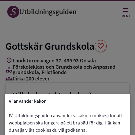
Spara
som
Utbildningsguiden
favorit
MENY
Gottskär Grundskola
favorite
location_on
Landstormsvägen 37
,
439
93
Onsala
Förskoleklass och Grundskola och Anpassad
category
grundskola
, Fristående
groups_3
Cirka 200 elever
Vill du kontakta skolan?
Vi använder kakor
phone
Telefon:
0300-61060
mail
E-post:
På Utbildningsguiden använder vi kakor (cookies) för att
webbplatsen ska fungera på ett bra sätt för dig. Här kan
expeditionen@gottskargrundskola.se
du välja vilka cookies du vill godkänna.
link
Webbplats:
Gottskär Grundskola