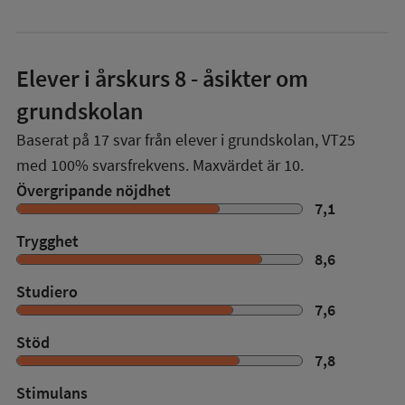
Elever i
årskurs 8
- åsikter om
grundskolan
Baserat på
17
svar från elever i grundskolan,
VT25
med
100%
svarsfrekvens. Maxvärdet är 10.
Övergripande nöjdhet
7,1
Trygghet
8,6
Studiero
7,6
Stöd
7,8
Stimulans