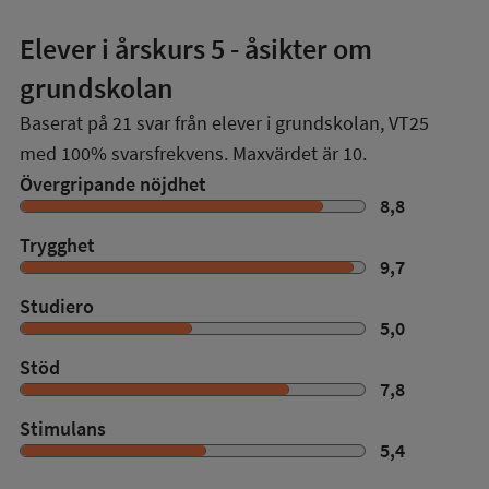
Elever i
årskurs 5
- åsikter om
grundskolan
Baserat på
21
svar från elever i grundskolan,
VT25
med
100%
svarsfrekvens. Maxvärdet är 10.
Övergripande nöjdhet
8,8
Trygghet
9,7
Studiero
5,0
Stöd
7,8
Stimulans
5,4