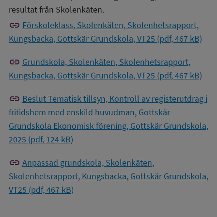
resultat från Skolenkäten.
link
Förskoleklass, Skolenkäten, Skolenhetsrapport,
Kungsbacka, Gottskär Grundskola, VT25 (pdf, 467 kB)
link
Grundskola, Skolenkäten, Skolenhetsrapport,
Kungsbacka, Gottskär Grundskola, VT25 (pdf, 467 kB)
link
Beslut Tematisk tillsyn, Kontroll av registerutdrag i
fritidshem med enskild huvudman, Gottskär
Grundskola Ekonomisk förening, Gottskär Grundskola,
2025 (pdf, 124 kB)
link
Anpassad grundskola, Skolenkäten,
Skolenhetsrapport, Kungsbacka, Gottskär Grundskola,
VT25 (pdf, 467 kB)