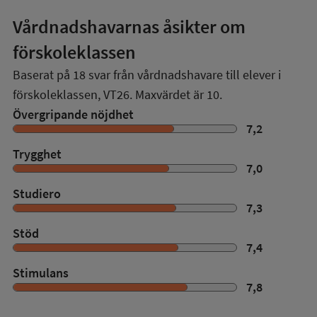
Vårdnadshavarnas åsikter om
förskoleklassen
Baserat på
18
svar från vårdnadshavare till elever i
förskoleklassen,
VT26
. Maxvärdet är 10.
Övergripande nöjdhet
7,2
Trygghet
7,0
Studiero
7,3
Stöd
7,4
Stimulans
7,8