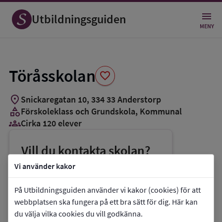
Spara
som
Utbildningsguiden
favorit
MENY
Töråsskolan
favorite
location_on
Snickaregatan 10
,
334
33
Anderstorp
category
Förskoleklass och Grundskola
, Kommunal
groups_3
Cirka 120 elever
Vill du kontakta skolan?
phone
Telefon:
0371-82748
Vi använder kakor
mail
E-post:
jan-erik.ohliw@gislaved.se
På Utbildningsguiden använder vi kakor (cookies) för att
link
Webbplats:
Töråsskolan
webbplatsen ska fungera på ett bra sätt för dig. Här kan
du välja vilka cookies du vill godkänna.