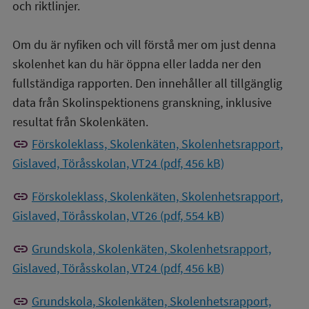
och riktlinjer.
Om du är nyfiken och vill förstå mer om just denna
skolenhet kan du här öppna eller ladda ner den
fullständiga rapporten. Den innehåller all tillgänglig
data från Skolinspektionens granskning, inklusive
resultat från Skolenkäten.
link
Förskoleklass, Skolenkäten, Skolenhetsrapport,
Gislaved, Töråsskolan, VT24 (pdf, 456 kB)
link
Förskoleklass, Skolenkäten, Skolenhetsrapport,
Gislaved, Töråsskolan, VT26 (pdf, 554 kB)
link
Grundskola, Skolenkäten, Skolenhetsrapport,
Gislaved, Töråsskolan, VT24 (pdf, 456 kB)
link
Grundskola, Skolenkäten, Skolenhetsrapport,