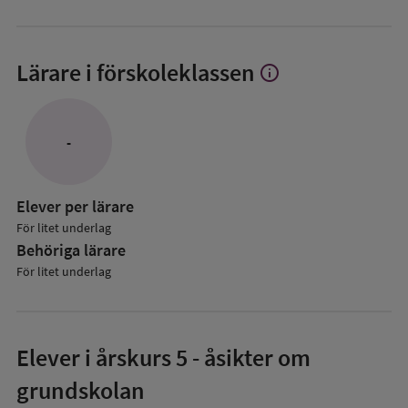
Lärare i förskoleklassen
info
Visa
mer
om
Lärare
-
i
förskoleklassen
Elever per lärare
För litet underlag
Behöriga lärare
För litet underlag
Elever i
årskurs 5
- åsikter om
grundskolan