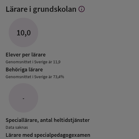
Lärare i grundskolan
info
Visa
mer
om
Lärare
10,0
i
grundskolan
Elever per lärare
Genomsnittet i Sverige är 11,9
Behöriga lärare
Genomsnittet i Sverige är 73,4%
-
Speciallärare, antal heltidstjänster
Data saknas
Lärare med specialpedagog­examen