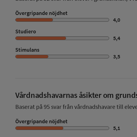
Övergripande nöjdhet
4,0
Studiero
5,4
Stimulans
3,5
Vårdnadshavarnas åsikter om grund
Baserat på
95
svar från vårdnadshavare till elev
Övergripande nöjdhet
5,1