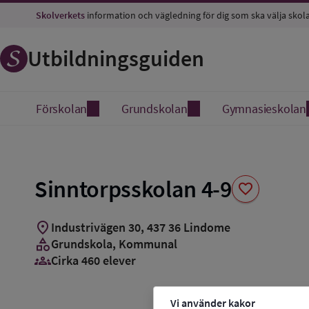
Spara
Skolverkets
information och vägledning för dig som ska välja skol
som
favorit
Utbildningsguiden
Förskolan
Grundskolan
Gymnasieskolan
Sinntorpsskolan 4-9
favorite
location_on
Industrivägen 30
,
437
36
Lindome
category
Grundskola
, Kommunal
groups_3
Cirka 460 elever
Vi använder kakor