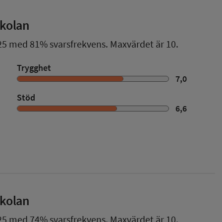
skolan
25
med
81%
svarsfrekvens. Maxvärdet är 10.
Trygghet
7,0
Stöd
6,6
skolan
25
med
74%
svarsfrekvens. Maxvärdet är 10.