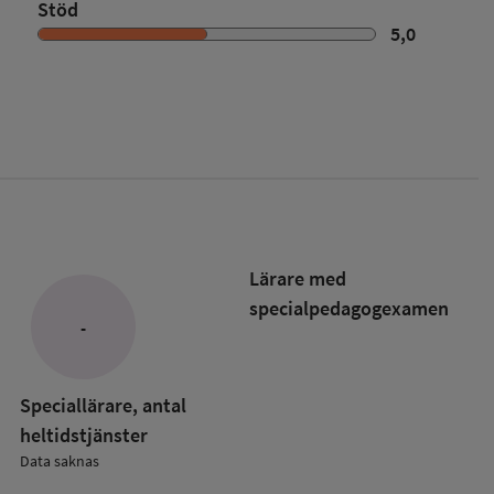
Stöd
5,0
Lärare med
specialpedagog­examen
-
Speciallärare, antal
heltidstjänster
Data saknas