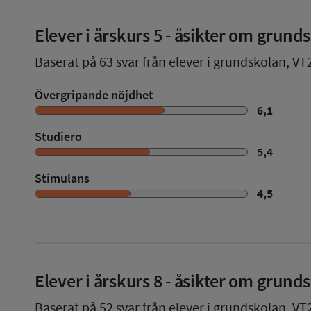
Elever i
årskurs 5
- åsikter om grund
Baserat på
63
svar från elever i grundskolan,
VT
Övergripande nöjdhet
6,1
Studiero
5,4
Stimulans
4,5
Elever i
årskurs 8
- åsikter om grund
Baserat på
52
svar från elever i grundskolan,
VT