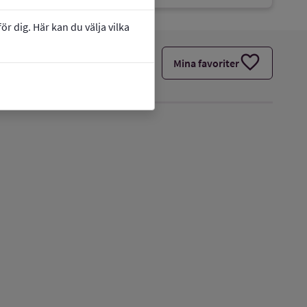
r dig. Här kan du välja vilka
favorite
Mina favoriter