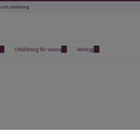
a och utbildning
Utbildning för vuxna
Verktyg