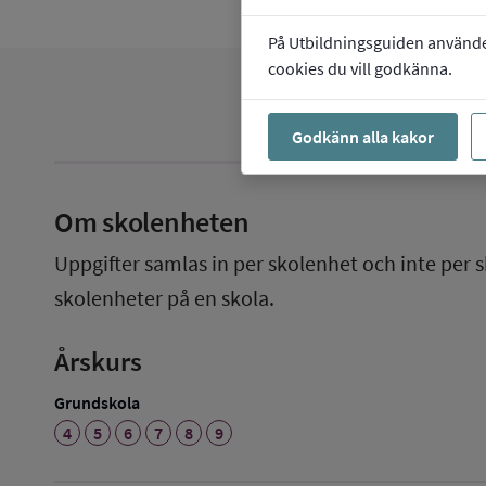
På Utbildningsguiden använder 
cookies du vill godkänna.
Godkänn alla kakor
Om skolenheten
Uppgifter samlas in per skolenhet och inte per s
skolenheter på en skola.
Årskurs
Grundskola
4
5
6
7
8
9