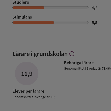
Studiero
4,2
Stimulans
5,5
Lärare i grundskolan
info
Visa
mer
Behöriga lärare
om
Lärare
Genomsnittet i Sverige är 73,4%
11,9
i
grundskolan
Elever per lärare
Genomsnittet i Sverige är 11,9