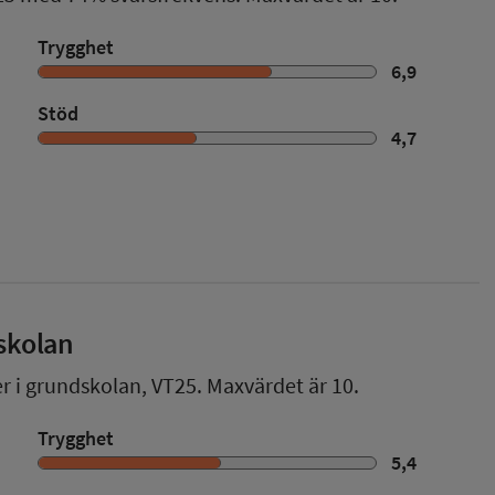
Trygghet
6,9
Stöd
4,7
skolan
er i grundskolan,
VT25
. Maxvärdet är 10.
Trygghet
5,4