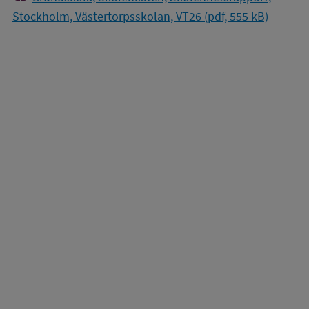
Stockholm, Västertorpsskolan, VT26 (pdf, 555 kB)