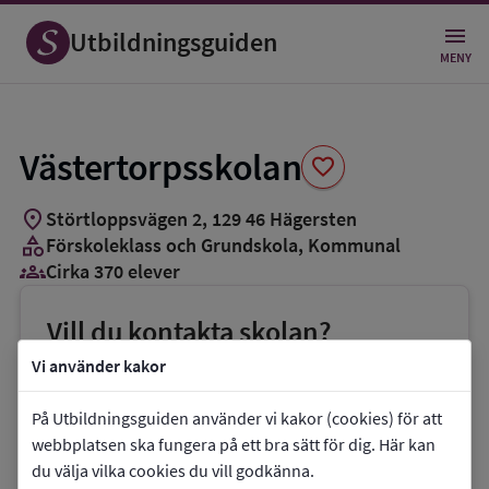
Spara
som
Utbildningsguiden
favorit
MENY
Västertorpsskolan
favorite
location_on
Störtloppsvägen 2
,
129
46
Hägersten
category
Förskoleklass och Grundskola
, Kommunal
groups_3
Cirka 370 elever
Vill du kontakta skolan?
phone
Telefon:
08-50845770
Vi använder kakor
mail
E-post:
På Utbildningsguiden använder vi kakor (cookies) för att
vastertorpsskolan@edu.stockholm.se
webbplatsen ska fungera på ett bra sätt för dig. Här kan
du välja vilka cookies du vill godkänna.
link
Webbplats:
Västertorpsskolan