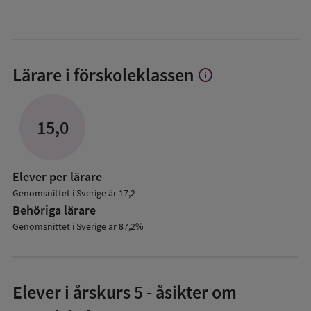
Lärare i förskoleklassen
info
Visa
mer
om
Lärare
15,0
i
förskoleklassen
Elever per lärare
Genomsnittet i Sverige är 17,2
Behöriga lärare
Genomsnittet i Sverige är 87,2%
Elever i
årskurs 5
- åsikter om