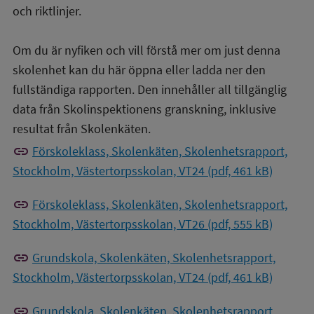
och riktlinjer.
Om du är nyfiken och vill förstå mer om just denna
skolenhet kan du här öppna eller ladda ner den
fullständiga rapporten. Den innehåller all tillgänglig
data från Skolinspektionens granskning, inklusive
resultat från Skolenkäten.
link
Förskoleklass, Skolenkäten, Skolenhetsrapport,
Stockholm, Västertorpsskolan, VT24 (pdf, 461 kB)
link
Förskoleklass, Skolenkäten, Skolenhetsrapport,
Stockholm, Västertorpsskolan, VT26 (pdf, 555 kB)
link
Grundskola, Skolenkäten, Skolenhetsrapport,
Stockholm, Västertorpsskolan, VT24 (pdf, 461 kB)
link
Grundskola, Skolenkäten, Skolenhetsrapport,