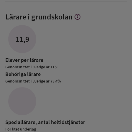
Lärare i grundskolan
info
Visa
mer
om
Lärare
11,9
i
grundskolan
Elever per lärare
Genomsnittet i Sverige är 11,9
Behöriga lärare
Genomsnittet i Sverige är 73,4%
-
Speciallärare, antal heltidstjänster
För litet underlag