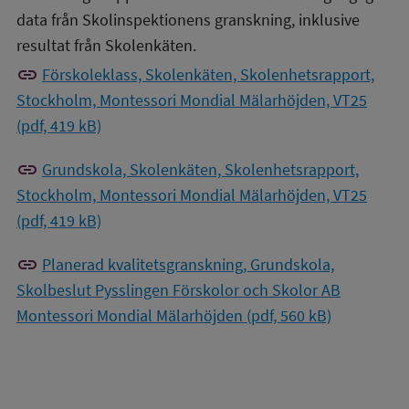
data från Skolinspektionens granskning, inklusive
resultat från Skolenkäten.
link
Förskoleklass, Skolenkäten, Skolenhetsrapport,
Stockholm, Montessori Mondial Mälarhöjden, VT25
(pdf, 419 kB)
link
Grundskola, Skolenkäten, Skolenhetsrapport,
Stockholm, Montessori Mondial Mälarhöjden, VT25
(pdf, 419 kB)
link
Planerad kvalitetsgranskning, Grundskola,
Skolbeslut Pysslingen Förskolor och Skolor AB
Montessori Mondial Mälarhöjden (pdf, 560 kB)