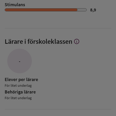
Stimulans
8,9
Lärare i förskoleklassen
info
Visa
mer
om
Lärare
-
i
förskoleklassen
Elever per lärare
För litet underlag
Behöriga lärare
För litet underlag