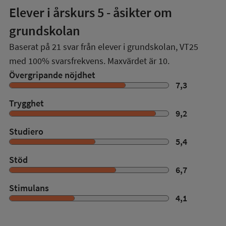
Elever i
årskurs 5
- åsikter om
grundskolan
Baserat på
21
svar från elever i grundskolan,
VT25
med
100%
svarsfrekvens. Maxvärdet är 10.
Övergripande nöjdhet
7,3
Trygghet
9,2
Studiero
5,4
Stöd
6,7
Stimulans
4,1