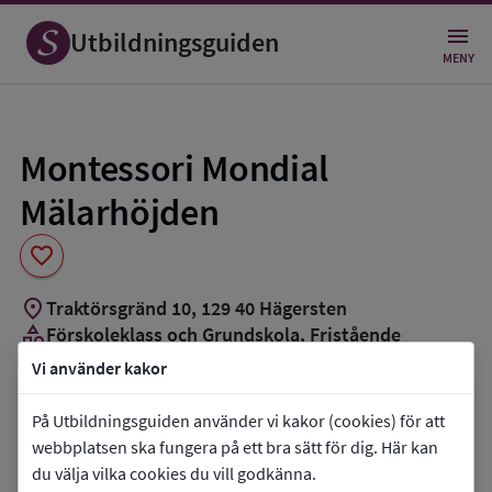
Spara
som
Utbildningsguiden
favorit
MENY
Montessori Mondial
Mälarhöjden
favorite
location_on
Traktörsgränd 10
,
129
40
Hägersten
category
Förskoleklass och Grundskola
, Fristående
groups_3
Cirka 130 elever
Vi använder kakor
Vill du kontakta skolan?
På Utbildningsguiden använder vi kakor (cookies) för att
webbplatsen ska fungera på ett bra sätt för dig. Här kan
phone
Telefon:
08-55634560
du välja vilka cookies du vill godkänna.