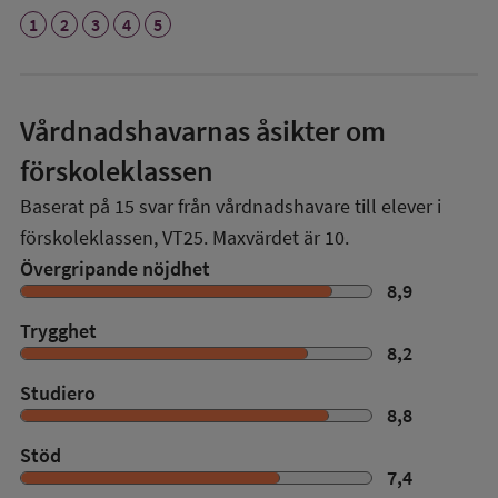
1
2
3
4
5
Vårdnadshavarnas åsikter om
förskoleklassen
Baserat på
15
svar från vårdnadshavare till elever i
förskoleklassen,
VT25
. Maxvärdet är 10.
Övergripande nöjdhet
8,9
Trygghet
8,2
Studiero
8,8
Stöd
7,4