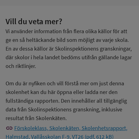
Vill du veta mer?
Vi använder information från flera olika källor för att
ge en så heltäckande bild som möjligt av varje skola.
En av dessa källor är Skolinspektionens granskningar,
där skolor i hela landet bedöms utifrån gällande lagar
och riktlinjer.
Om du är nyfiken och vill förstå mer om just denna
skolenhet kan du här öppna eller ladda ner den
fullständiga rapporten. Den innehåller all tillgänglig
data från Skolinspektionens granskning, inklusive
resultat från Skolenkäten.
link
Förskoleklass, Skolenkäten, Skolenhetsrapport,
Halmstad, Vallåsskolan F-9, VT26 (pdf, 612 kB)