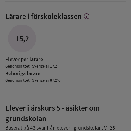
Lärare i förskoleklassen
info
Visa
mer
om
Lärare
15,2
i
förskoleklassen
Elever per lärare
Genomsnittet i Sverige är 17,2
Behöriga lärare
Genomsnittet i Sverige är 87,2%
Elever i
årskurs 5
- åsikter om
grundskolan
Baserat på
43
svar från elever i grundskolan,
VT26