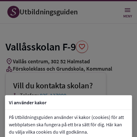
Spara
som
Utbildningsguiden
favorit
MENY
Vallåsskolan F-9
favorite
location_on
Vallås centrum
,
302
52
Halmstad
category
Förskoleklass och Grundskola
, Kommunal
Vill du kontakta skolan?
phone
Telefon:
035-137000
Vi använder kakor
mail
E-post:
bun.diarium@halmstad.se
link
Webbplats:
Vallåsskolan F-9
På Utbildningsguiden använder vi kakor (cookies) för att
webbplatsen ska fungera på ett bra sätt för dig. Här kan
du välja vilka cookies du vill godkänna.