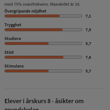
med
75%
svarsfrekvens. Maxvärdet är 10.
Övergripande nöjdhet
7,1
Trygghet
7,5
Studiero
5,7
Stöd
7,6
Stimulans
5,7
Elever i
årskurs 8
- åsikter om
grundskolan