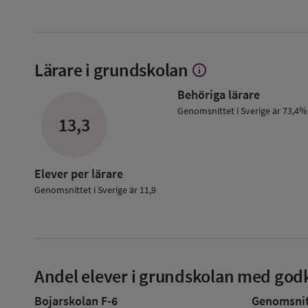
Lärare i grundskolan
info
Visa
mer
Behöriga lärare
om
Lärare
Genomsnittet i Sverige är 73,4%
13,3
i
grundskolan
Elever per lärare
Genomsnittet i Sverige är 11,9
Andel elever i grundskolan med godk
Bojarskolan F-6
Genomsnitt