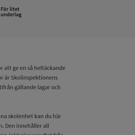
För litet
underlag
ör att ge en så heltäckande
lor är Skolinspektionens
tifrån gällande lagar och
nna skolenhet kan du här
. Den innehåller all