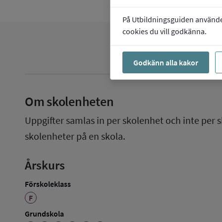
På Utbildningsguiden använder 
cookies du vill godkänna.
Godkänn alla kakor
Om skolenheten
Uppgifter samlas in per skolenhet och inte per s
skolenheter på en skola.
Årskurs
Förskoleklass
F
Grundskola