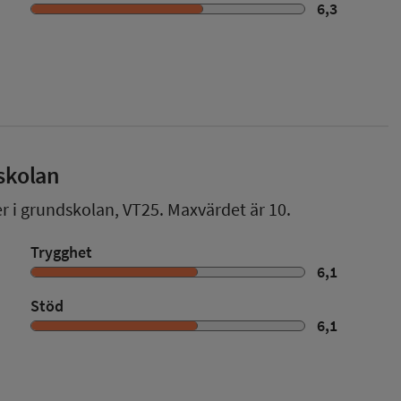
6,3
skolan
er i grundskolan,
VT25
. Maxvärdet är 10.
Trygghet
6,1
Stöd
6,1