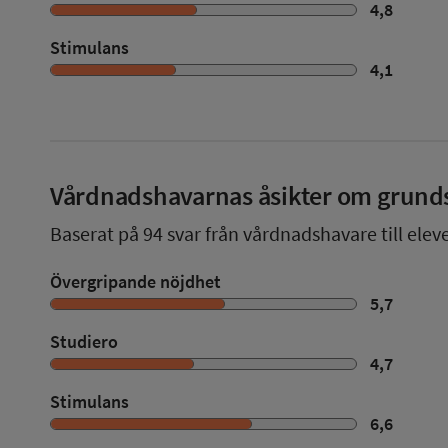
4,8
Stimulans
4,1
Vårdnadshavarnas åsikter om grund
Baserat på
94
svar från vårdnadshavare till elev
Övergripande nöjdhet
5,7
Studiero
4,7
Stimulans
6,6