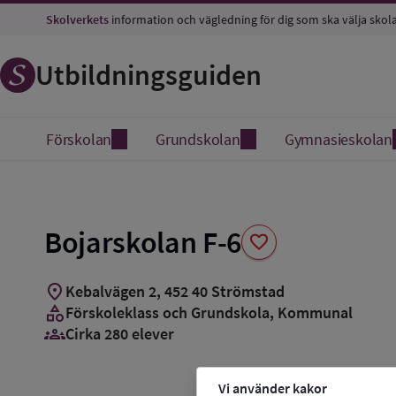
Spara
Skolverkets
information och vägledning för dig som ska välja skol
som
favorit
Utbildningsguiden
Förskolan
Grundskolan
Gymnasieskolan
Bojarskolan F-6
favorite
location_on
Kebalvägen 2
,
452
40
Strömstad
category
Förskoleklass och Grundskola
, Kommunal
groups_3
Cirka 280 elever
Vi använder kakor