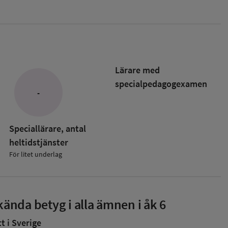
Lärare med
specialpedagog­examen
-
Speciallärare, antal
heltidstjänster
För litet underlag
ända betyg i alla ämnen i åk 6
 i Sverige