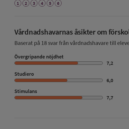
1
2
3
4
5
6
Vårdnadshavarnas åsikter om försko
Baserat på
18
svar från vårdnadshavare till eleve
Övergripande nöjdhet
7,2
Studiero
6,0
Stimulans
7,7