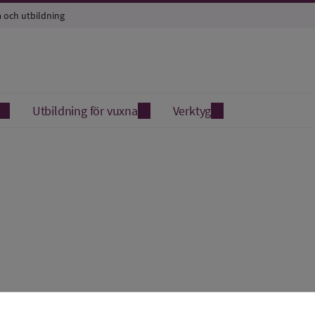
a och utbildning
Utbildning för vuxna
Verktyg