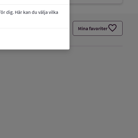
r dig. Här kan du välja vilka
favorite
Mina favoriter