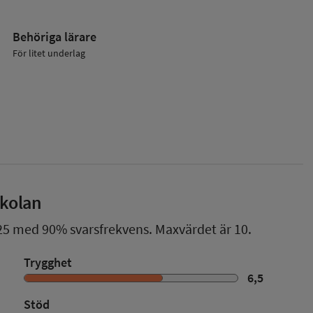
Behöriga lärare
För litet underlag
skolan
25
med
90%
svarsfrekvens. Maxvärdet är 10.
Trygghet
6,5
Stöd