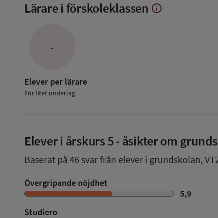
Lärare i förskoleklassen
info
Visa
mer
om
Lärare
i
-
förskoleklassen
Elever per lärare
För litet underlag
Elever i
årskurs 5
- åsikter om grund
Baserat på
46
svar från elever i grundskolan,
VT
Övergripande nöjdhet
5,9
Studiero