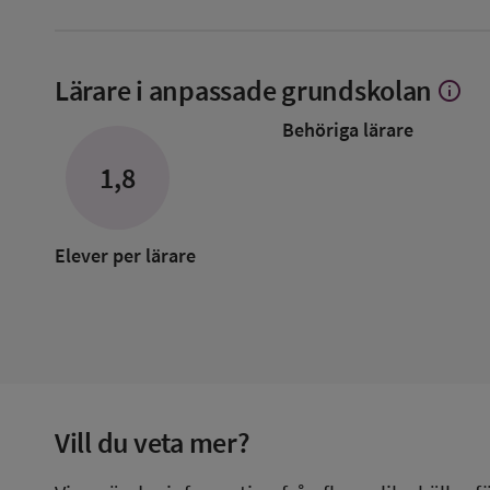
Lärare i anpassade grundskolan
info
Visa
mer
Behöriga lärare
om
Lärare
1,8
i
anpass
grunds
Elever per lärare
Vill du veta mer?