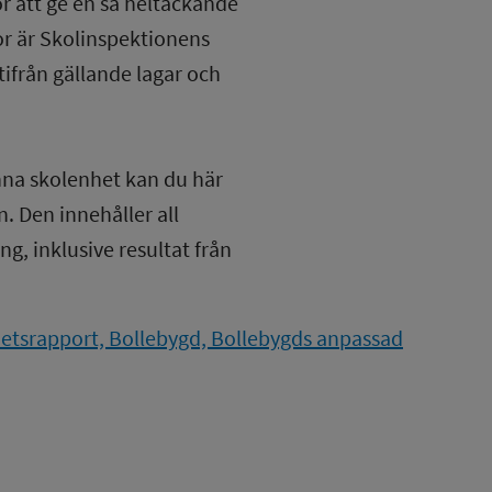
ör att ge en så heltäckande
lor är Skolinspektionens
tifrån gällande lagar och
nna skolenhet kan du här
. Den innehåller all
g, inklusive resultat från
etsrapport, Bollebygd, Bollebygds anpassad