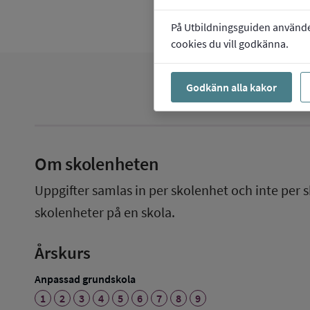
På Utbildningsguiden använder 
cookies du vill godkänna.
Godkänn alla kakor
Om skolenheten
Uppgifter samlas in per skolenhet och inte per s
skolenheter på en skola.
Årskurs
Anpassad grundskola
1
2
3
4
5
6
7
8
9