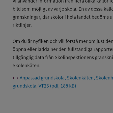
Vi använder information från flera olika källor f
bild som möjligt av varje skola. En av dessa käl
granskningar, där skolor i hela landet bedöms u
riktlinjer.
Om du är nyfiken och vill förstå mer om just de
öppna eller ladda ner den fullständiga rapporten
tillgänglig data från Skolinspektionens gransknin
Skolenkäten.
link
Anpassad grundskola, Skolenkäten, Skolenh
grundskola, VT25 (pdf, 188 kB)