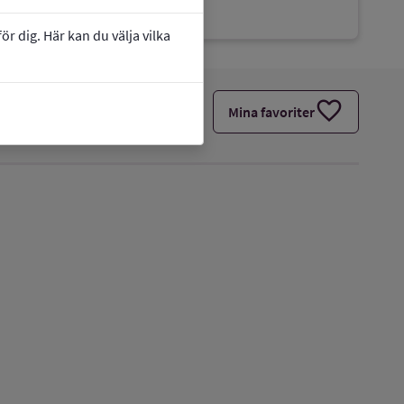
grundskola
r dig. Här kan du välja vilka
favorite
Mina favoriter