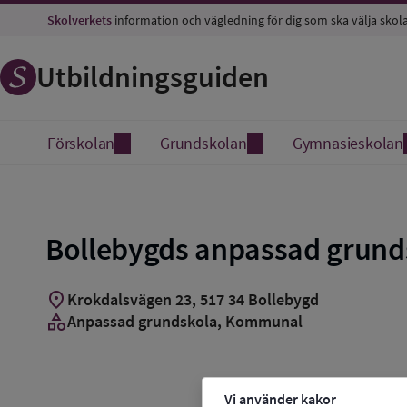
Spara
Skolverkets
information och vägledning för dig som ska välja skol
som
favorit
Utbildningsguiden
Förskolan
Grundskolan
Gymnasieskolan
Bollebygds anpassad grund
location_on
Krokdalsvägen 23
,
517
34
Bollebygd
category
Anpassad grundskola
, Kommunal
Vi använder kakor