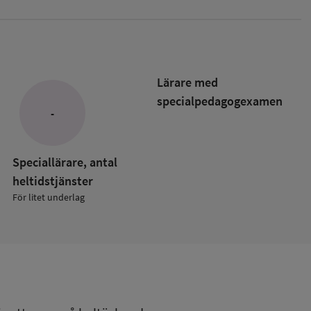
Lärare med
specialpedagog­examen
-
ade
kolan
Speciallärare, antal
heltidstjänster
För litet underlag