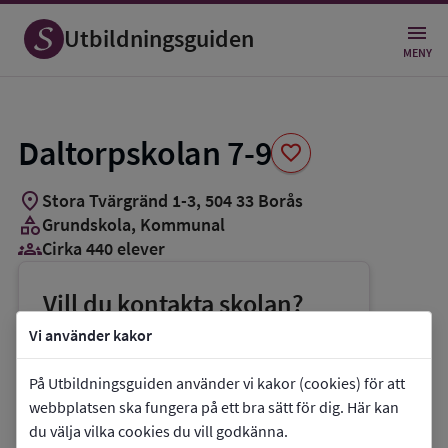
Spara
som
Utbildningsguiden
favorit
MENY
Daltorpskolan 7-9
favorite
location_on
Stora Tvärgränd 1-3
,
504
33
Borås
category
Grundskola
, Kommunal
groups_3
Cirka 440 elever
Vill du kontakta skolan?
phone
Telefon:
033-358887
Vi använder kakor
mail
E-post:
mattias.gunnander@boras.se
På Utbildningsguiden använder vi kakor (cookies) för att
link
Webbplats:
Daltorpskolan 7-9
webbplatsen ska fungera på ett bra sätt för dig. Här kan
du välja vilka cookies du vill godkänna.