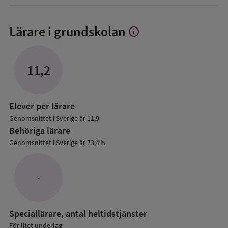
Lärare i grundskolan
info
Visa
mer
om
Lärare
11,2
i
grundskolan
Elever per lärare
Genomsnittet i Sverige är 11,9
Behöriga lärare
Genomsnittet i Sverige är 73,4%
-
Speciallärare, antal heltidstjänster
För litet underlag