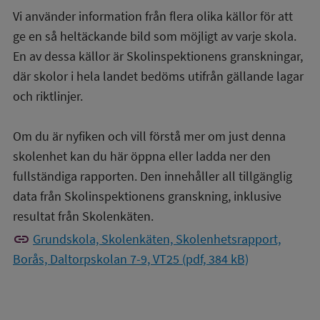
Vi använder information från flera olika källor för att
ge en så heltäckande bild som möjligt av varje skola.
En av dessa källor är Skolinspektionens granskningar,
där skolor i hela landet bedöms utifrån gällande lagar
och riktlinjer.
Om du är nyfiken och vill förstå mer om just denna
skolenhet kan du här öppna eller ladda ner den
fullständiga rapporten. Den innehåller all tillgänglig
data från Skolinspektionens granskning, inklusive
resultat från Skolenkäten.
link
Grundskola, Skolenkäten, Skolenhetsrapport,
Borås, Daltorpskolan 7-9, VT25 (pdf, 384 kB)