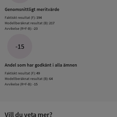
resul
Genomsnittligt meritvärde
Faktiskt resultat (F):
194
Modellberäknat resultat (B):
217
Avvikelse (R=F-B):
-23
-15
Andel som har godkänt i alla ämnen
Faktiskt resultat (F):
49
Modellberäknat resultat (B):
64
Avvikelse (R=F-B):
-15
Vill du veta mer?