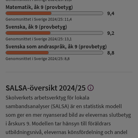
Matematik, åk 9 (provbetyg)
9,4
Genomsnittet i Sverige 2024/25: 11,4
Svenska, åk 9 (provbetyg)
9,2
Genomsnittet i Sverige 2024/25: 13,1
Svenska som andraspråk, åk 9 (provbetyg)
8,8
Genomsnittet i Sverige 2024/25: 8,8
SALSA-översikt
2024/25
info
Visa
mer
Skolverkets arbetsverktyg för lokala
om
sambandsanalyser (SALSA) är en statistisk modell
SALSA-
översikt
som ger en mer nyanserad bild av elevernas slutbetyg
i årskurs 9. Modellen tar hänsyn till föräldrars
utbildningsnivå, elevernas könsfördelning och andel