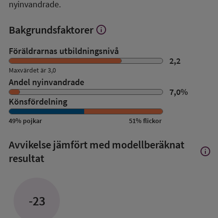
nyinvandrade.
Bakgrundsfaktorer
info
Visa
mer
om
Föräldrarnas utbildningsnivå
Bakgrundsfaktorer
2,2
Maxvärdet är 3,0
Andel nyinvandrade
7,0
%
Könsfördelning
49
%
pojkar
51
%
flickor
Avvikelse jämfört med modellberäknat
info
Visa
resultat
mer
om
Avvik
jämfö
-23
med
mode