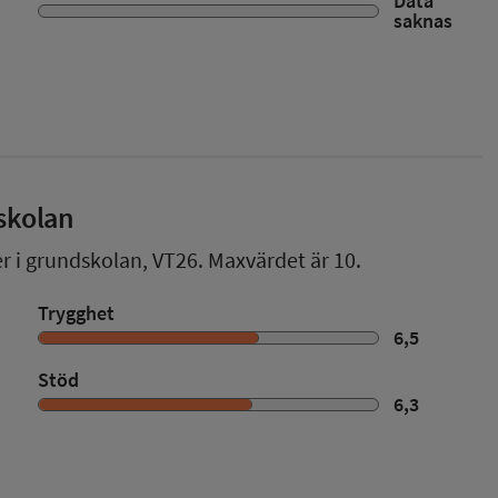
Data
saknas
skolan
er i grundskolan,
VT26
. Maxvärdet är 10.
Trygghet
6,5
Stöd
6,3