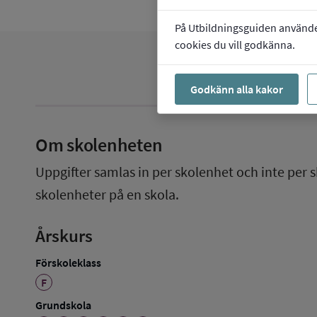
På Utbildningsguiden använder 
cookies du vill godkänna.
Godkänn alla kakor
Om skolenheten
Uppgifter samlas in per skolenhet och inte per s
skolenheter på en skola.
Årskurs
Förskoleklass
F
Grundskola