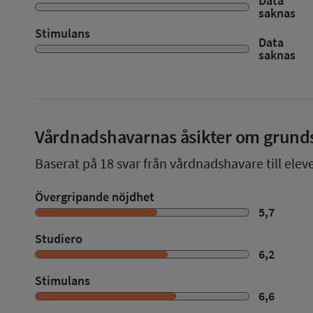
Data
saknas
Stimulans
Data
saknas
Vårdnadshavarnas åsikter om grund
Baserat på
18
svar från vårdnadshavare till elev
Övergripande nöjdhet
5,7
Studiero
6,2
Stimulans
6,6