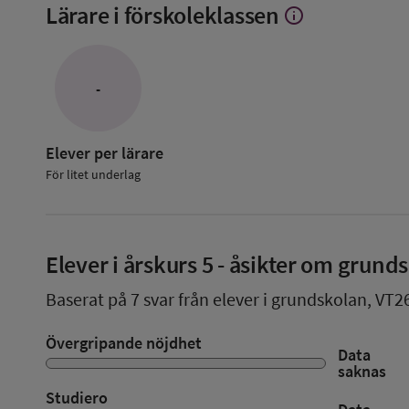
Lärare i förskoleklassen
info
Visa
mer
om
Lärare
i
-
förskoleklassen
Elever per lärare
För litet underlag
Elever i
årskurs 5
- åsikter om grund
Baserat på
7
svar från elever i grundskolan,
VT2
Övergripande nöjdhet
Data
saknas
Studiero