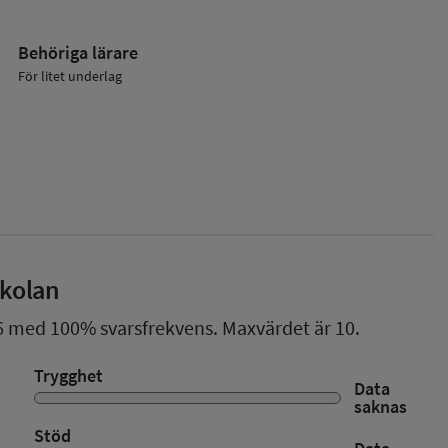
Behöriga lärare
För litet underlag
skolan
6
med
100%
svarsfrekvens. Maxvärdet är 10.
Trygghet
Data
saknas
Stöd