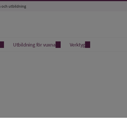
a och utbildning
Utbildning för vuxna
Verktyg