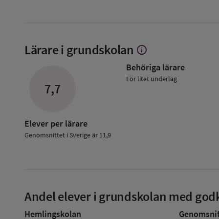
Lärare i grundskolan
info
Visa
mer
Behöriga lärare
om
Lärare
För litet underlag
7,7
i
grundskolan
Elever per lärare
Genomsnittet i Sverige är 11,9
Andel elever i grundskolan med godk
Hemlingskolan
Genomsnitt