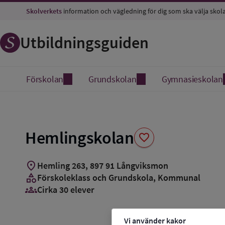
Spara
Skolverkets
information och vägledning för dig som ska välja skol
som
favorit
Utbildningsguiden
Förskolan
Grundskolan
Gymnasieskolan
Hemlingskolan
favorite
location_on
Hemling 263
,
897
91
Långviksmon
category
Förskoleklass och Grundskola
, Kommunal
groups_3
Cirka 30 elever
Vi använder kakor