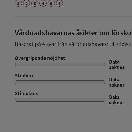
1
2
3
4
5
6
Vårdnadshavarnas åsikter om försko
Baserat på
4
svar från vårdnadshavare till elever
Övergripande nöjdhet
Data
saknas
Studiero
Data
saknas
Stimulans
Data
saknas