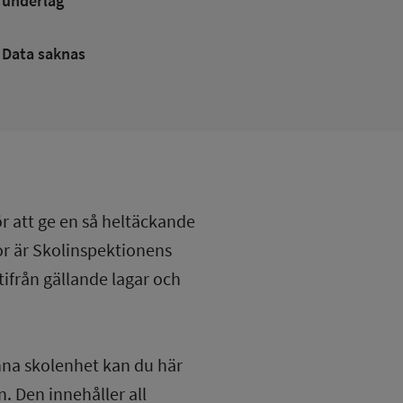
underlag
Data saknas
ör att ge en så heltäckande
lor är Skolinspektionens
tifrån gällande lagar och
nna skolenhet kan du här
. Den innehåller all