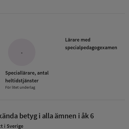
Lärare med
specialpedagog­examen
-
Speciallärare, antal
heltidstjänster
För litet underlag
ända betyg i alla ämnen i åk 6
 i Sverige