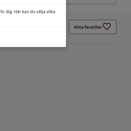
r dig. Här kan du välja vilka
favorite
Mina favoriter