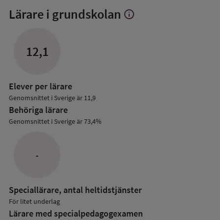
Lärare i grundskolan
info
Visa
mer
om
Lärare
12,1
i
grundskolan
Elever per lärare
Genomsnittet i Sverige är 11,9
Behöriga lärare
Genomsnittet i Sverige är 73,4%
-
Speciallärare, antal heltidstjänster
För litet underlag
Lärare med specialpedagog­examen