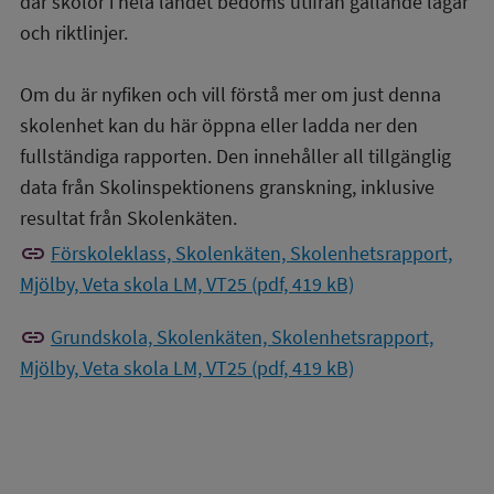
där skolor i hela landet bedöms utifrån gällande lagar
och riktlinjer.
Om du är nyfiken och vill förstå mer om just denna
skolenhet kan du här öppna eller ladda ner den
fullständiga rapporten. Den innehåller all tillgänglig
data från Skolinspektionens granskning, inklusive
resultat från Skolenkäten.
link
Förskoleklass, Skolenkäten, Skolenhetsrapport,
Mjölby, Veta skola LM, VT25 (pdf, 419 kB)
link
Grundskola, Skolenkäten, Skolenhetsrapport,
Mjölby, Veta skola LM, VT25 (pdf, 419 kB)