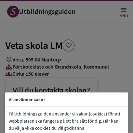
Spara
som
Utbildningsguiden
favorit
MENY
Veta skola LM
favorite
location_on
Veta
,
595
04
Mantorp
category
Förskoleklass och Grundskola
, Kommunal
groups_3
Cirka 150 elever
Vill du kontakta skolan?
phone
Telefon:
010-2345680
Vi använder kakor
mail
E-post:
vetaskola@mjolby.se
På Utbildningsguiden använder vi kakor (cookies) för att
link
Webbplats:
Veta skola LM
webbplatsen ska fungera på ett bra sätt för dig. Här kan
du välja vilka cookies du vill godkänna.