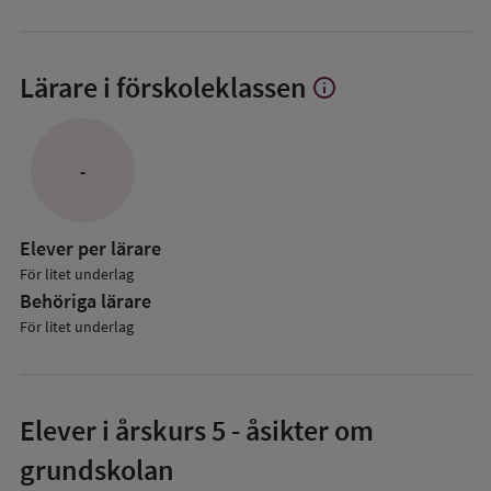
Lärare i förskoleklassen
info
Visa
mer
om
Lärare
-
i
förskoleklassen
Elever per lärare
För litet underlag
Behöriga lärare
För litet underlag
Elever i
årskurs 5
- åsikter om
grundskolan