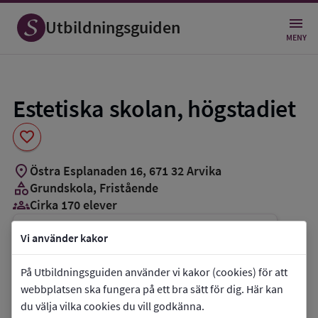
Spara
som
Utbildningsguiden
favorit
MENY
Estetiska skolan, högstadiet
favorite
location_on
Östra Esplanaden 16
,
671
32
Arvika
category
Grundskola
, Fristående
groups_3
Cirka 170 elever
Vi använder kakor
Vill du kontakta skolan?
phone
Telefon:
0570-80706
På Utbildningsguiden använder vi kakor (cookies) för att
webbplatsen ska fungera på ett bra sätt för dig. Här kan
mail
E-post:
exp@estetiskaskolan.se
du välja vilka cookies du vill godkänna.
link
Webbplats:
Estetiska skolan, högstadiet