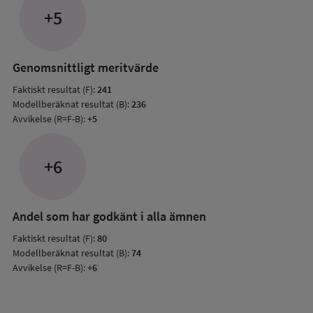
jämfö
+5
med
mode
resul
Genomsnittligt meritvärde
Faktiskt resultat (F):
241
Modellberäknat resultat (B):
236
Avvikelse (R=F-B):
+5
+6
Andel som har godkänt i alla ämnen
Faktiskt resultat (F):
80
Modellberäknat resultat (B):
74
Avvikelse (R=F-B):
+6