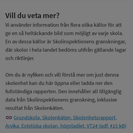
Vill du veta mer?
Vi använder information från flera olika källor för att
ge en så heltäckande bild som möjligt av varje skola.
En av dessa källor är Skolinspektionens granskningar,
där skolor i hela landet bedöms utifrån gällande lagar
och riktlinjer.
Om du är nyfiken och vill förstå mer om just denna
skolenhet kan du här öppna eller ladda ner den
fullständiga rapporten. Den innehåller all tillgänglig
data från Skolinspektionens granskning, inklusive
resultat från Skolenkäten.
link
Grundskola, Skolenkäten, Skolenhetsrapport,
Arvika, Estetiska skolan, högstadiet, VT24 (pdf, 415 kB)