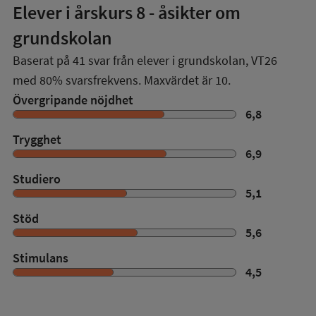
Elever i
årskurs 8
- åsikter om
grundskolan
Baserat på
41
svar från elever i grundskolan,
VT26
med
80%
svarsfrekvens. Maxvärdet är 10.
Övergripande nöjdhet
6,8
Trygghet
6,9
Studiero
5,1
Stöd
5,6
Stimulans
4,5