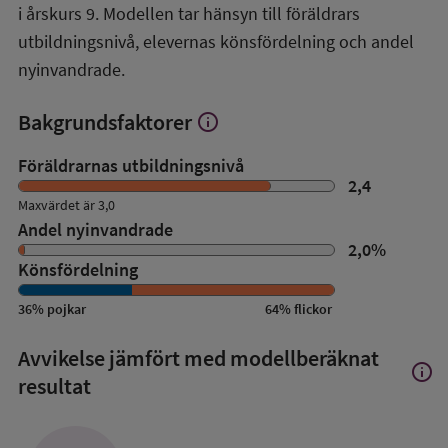
i årskurs 9. Modellen tar hänsyn till föräldrars
utbildningsnivå, elevernas könsfördelning och andel
nyinvandrade.
Bakgrundsfaktorer
info
Visa
mer
om
Föräldrarnas utbildningsnivå
Bakgrundsfaktorer
2,4
Maxvärdet är 3,0
Andel nyinvandrade
2,0
%
Könsfördelning
36
%
pojkar
64
%
flickor
Avvikelse jämfört med modellberäknat
info
Visa
resultat
mer
om
Avvik