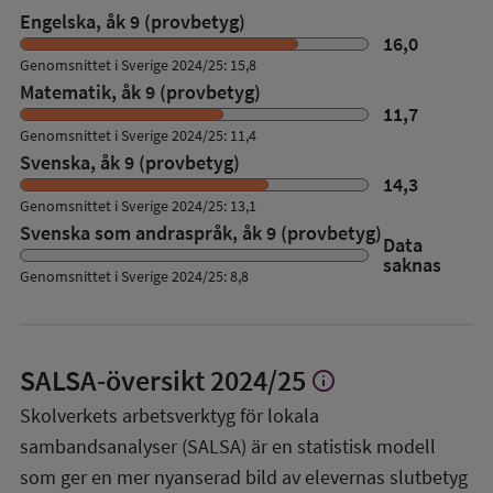
Engelska, åk 9 (provbetyg)
16,0
Genomsnittet i Sverige 2024/25: 15,8
Matematik, åk 9 (provbetyg)
11,7
Genomsnittet i Sverige 2024/25: 11,4
Svenska, åk 9 (provbetyg)
14,3
Genomsnittet i Sverige 2024/25: 13,1
Svenska som andraspråk, åk 9 (provbetyg)
Data
saknas
Genomsnittet i Sverige 2024/25: 8,8
SALSA-översikt
2024/25
info
Visa
mer
Skolverkets arbetsverktyg för lokala
om
sambandsanalyser (SALSA) är en statistisk modell
SALSA-
översikt
som ger en mer nyanserad bild av elevernas slutbetyg