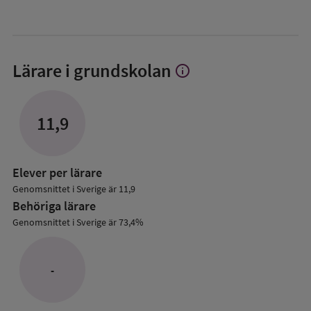
Lärare i grundskolan
info
Visa
mer
om
Lärare
11,9
i
grundskolan
Elever per lärare
Genomsnittet i Sverige är 11,9
Behöriga lärare
Genomsnittet i Sverige är 73,4%
-