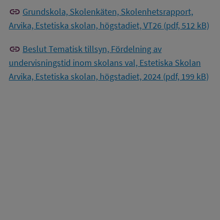
link
Grundskola, Skolenkäten, Skolenhetsrapport,
Arvika, Estetiska skolan, högstadiet, VT26 (pdf, 512 kB)
link
Beslut Tematisk tillsyn, Fördelning av
undervisningstid inom skolans val, Estetiska Skolan
Arvika, Estetiska skolan, högstadiet, 2024 (pdf, 199 kB)