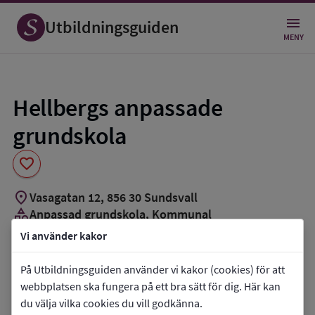
Spara
som
Utbildningsguiden
favorit
MENY
Hellbergs anpassade
grundskola
favorite
location_on
Vasagatan 12
,
856
30
Sundsvall
category
Anpassad grundskola
, Kommunal
Vi använder kakor
Vill du kontakta skolan?
På Utbildningsguiden använder vi kakor (cookies) för att
phone
Telefon:
073-3777044
webbplatsen ska fungera på ett bra sätt för dig. Här kan
mail
E-post:
izabelle.norgren@sundsvall.se
du välja vilka cookies du vill godkänna.