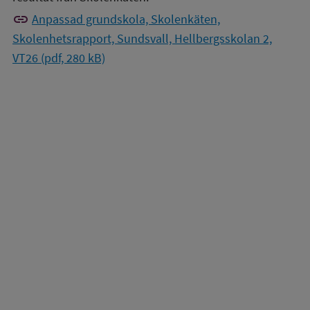
link
Anpassad grundskola, Skolenkäten,
Skolenhetsrapport, Sundsvall, Hellbergsskolan 2,
VT26 (pdf, 280 kB)