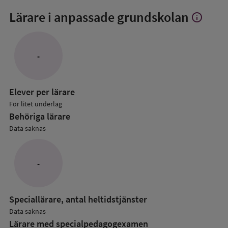
Lärare i anpassade grundskolan
info
Visa
mer
om
Lärare
-
i
anpassade
grundskol
Elever per lärare
För litet underlag
Behöriga lärare
Data saknas
-
Speciallärare, antal heltidstjänster
Data saknas
Lärare med specialpedagog­examen