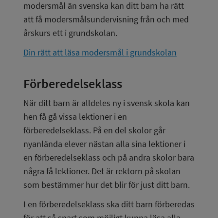
modersmål än svenska kan ditt barn ha rätt 
att få modersmålsundervisning från och med 
årskurs ett i grundskolan.
Din rätt att läsa modersmål i grundskolan
Förberedelseklass
När ditt barn är alldeles ny i svensk skola kan 
hen få gå vissa lektioner i en 
förberedelseklass. På en del skolor går 
nyanlända elever nästan alla sina lektioner i 
en förberedelseklass och på andra skolor bara 
några få lektioner. Det är rektorn på skolan 
som bestämmer hur det blir för just ditt barn.
I en förberedelseklass ska ditt barn förberedas 
för att så snart som möjligt kunna läsa alla 