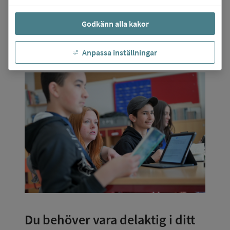
som förväntas av dig som 
vårdnadshavare.
Godkänn alla kakor
Ny i Sverige med barn 6-16 år på lättläst 
Anpassa inställningar
svenska
Du behöver vara delaktig i ditt 