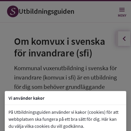
Utbildningsguiden
MENY
innehållsförteckningen
Öppna
Om komvux i svenska 
för invandrare (sfi)
Kommunal vuxenutbildning i svenska för 
invandrare (komvux i sfi) är en utbildning 
för dig som behöver grundläggande 
kunskaper i svenska.
Vi använder kakor
Du lär dig svenska så att du kan kommunicera 
På Utbildningsguiden använder vi kakor (cookies) för att
muntligt och skriftligt i vardagslivet, i 
webbplatsen ska fungera på ett bra sätt för dig. Här kan
samhällslivet, i studielivet och i arbetslivet. Du 
du välja vilka cookies du vill godkänna.