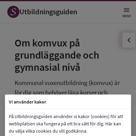
Utbildningsguiden
MENY
innehållsförteckningen
Öppna
Om komvux på 
grundläggande och 
gymnasial nivå
Kommunal vuxenutbildning (komvux) är 
för dig som behöver läsa kurser och 
ämnen på grundläggande eller 
Vi använder kakor
gymnasial nivå. Du kan läsa enstaka 
På Utbildningsguiden använder vi kakor (cookies) för att
kurser, nivåer i ämnen eller en hel 
webbplatsen ska fungera på ett bra sätt för dig. Här kan
yrkesutbildning för att sedan exempelvis 
du välja vilka cookies du vill godkänna.