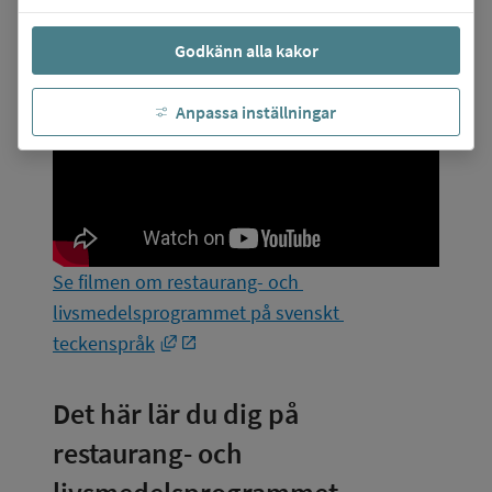
livsmedelsprogrammet (tid 4:46 min)
Godkänn alla kakor
Anpassa inställningar
Se filmen om restaurang- och 
livsmedelsprogrammet på svenskt 
Länk till annan webbplats, öppnas i ny
teckenspråk
Det här lär du dig på 
restaurang- och 