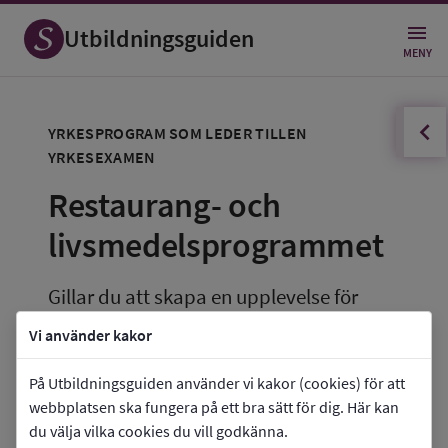
Utbildningsguiden
MENY
innehållsförteckningen
Öppna
YRKESPROGRAM SOM LEDER TILLEN 
YRKESEXAMEN
Restaurang- och 
livsmedelsprogrammet
Gillar du att skapa en upplevelse för 
andra? Det här är programmet för dig 
Vi använder kakor
som vill arbeta praktiskt med måltiden i 
På Utbildningsguiden använder vi kakor (cookies) för att
fokus.
webbplatsen ska fungera på ett bra sätt för dig. Här kan
du välja vilka cookies du vill godkänna.
Film: Film som kort beskriver restaurang- och 