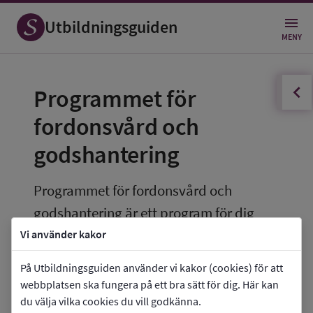
Utbildningsguiden
MENY
innehållsförteckningen
Öppna
Programmet för 
fordonsvård och 
godshantering
Programmet för fordonsvård och 
godshantering är ett program för dig 
som är intresserad av olika typer av 
Vi använder kakor
fordon, lager och godshantering.
På Utbildningsguiden använder vi kakor (cookies) för att
webbplatsen ska fungera på ett bra sätt för dig. Här kan
Programmet passar 
du välja vilka cookies du vill godkänna.
dig som tycker om 