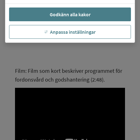
att arbeta med 
Godkänn alla kakor
service och som trivs 
i mötet med olika 
Anpassa inställningar
människor.
Film: Film som kort beskriver programmet för 
fordonsvård och godshantering (2:48).