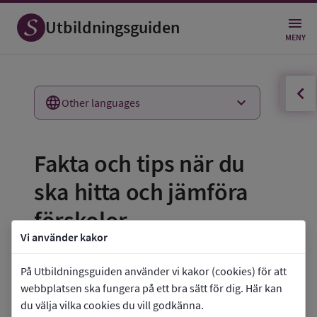
Utbildningsguiden
MENY
innehållsförteckningen
Öppna
keyboard_arrow_down
Other languages
Fakta och tips när du 
ska hitta och jämföra 
förskolor
Vi använder kakor
När det är dags för ditt barn att börja 
På Utbildningsguiden använder vi kakor (cookies) för att
förskolan får du som vårdnadshavare 
webbplatsen ska fungera på ett bra sätt för dig. Här kan
lämna önskemål om vilken förskola ditt 
du välja vilka cookies du vill godkänna.