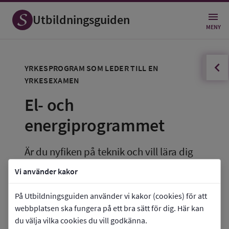
Utbildningsguiden
MENY
innehållsförteckningen
Öppna
YRKESPROGRAM SOM LEDER TILL EN 
YRKESEXAMEN
El- och 
energiprogrammet
Är du nyfiken på teknik och vill lära dig 
mer om el, energi och automation eller 
Vi använder kakor
datorer och kommunikationsteknik? Då 
På Utbildningsguiden använder vi kakor (cookies) för att
är det här programmet för dig. På el- och 
webbplatsen ska fungera på ett bra sätt för dig. Här kan
energi programmet får du lära dig om 
du välja vilka cookies du vill godkänna.