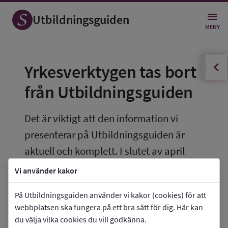
Utbildningsguiden
MENY
innehållsförteckningen
Öppna
Yrkesverktygen tas bort 
från Utbildningsguiden
Det är viktigt att den information vi 
presenterar på Utbildningsguiden är 
aktuell och komplett. I slutet av april 
2026 avpublicerar vi därför den del av 
Vi använder kakor
Utbildningsguiden som heter Yrken och 
På Utbildningsguiden använder vi kakor (cookies) för att
framtid.
webbplatsen ska fungera på ett bra sätt för dig. Här kan
du välja vilka cookies du vill godkänna.
Därmed tar vi även bort de yrkesverktyg som 