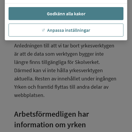
finns där, det vill säga
Godkänn alla kakor
Hitta yrken A-Ö
Hitta yrken som kan passa dig
Anpassa inställningar
Yrkesinspiration.
Anledningen till att vi tar bort yrkesverktygen 
är att de data som verktygen bygger inte 
längre finns tillgängliga för Skolverket. 
Därmed kan vi inte hålla yrkesverktygen 
aktuella. Resten av innehållet under ingången 
Yrken och framtid flyttas till andra delar av 
webbplatsen.
Arbetsförmedligen har 
information om yrken